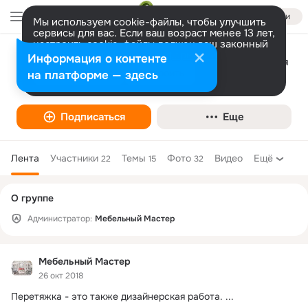
Войти
Мы используем cookie-файлы, чтобы улучшить
сервисы для вас. Если ваш возраст менее 13 лет,
настроить cookie-файлы должен ваш законный
представитель.
Больше информации
Информация о контенте
Перетяжка мебели, ремонт и реставрация
Разрешить все
Настроить
на платформе — здесь
мебели
Подписаться
Еще
Лента
Участники
Темы
Фото
Видео
Ещё
22
15
32
Дополнительная
О группе
колонка
Администратор:
Мебельный Мастер
Мебельный Мастер
26 окт 2018
Перетяжка - это также дизайнерская работа.
 ...