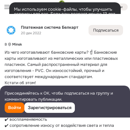
Войти
Мы используем cookie-файлы, чтобы улучшить
сервисы для вас. Если ваш возраст менее 13 лет,
настроить cookie-файлы должен ваш законный
Платежная система Белкарт
представитель.
Больше информации
Платежная система Белкарт
Подписаться
Разрешить все
Настроить
Лента
Участники
Темы
Фото
Ещё
1.1K
338
524
20 дек 2022
В
Minsk
Дополнительная
колонка
Всё
338
Обсуждаемые
Из чего изготавливают банковские карты?
 ☝️ Банковские 
карты изготавливают из металлических или пластиковых 
пластинок. Самый распространенный материал для 
изготовления - PVC. Он износостойкий, прочный и 
соответствует международным стандартам.
Кстати об этом!
Материал банковских карточек должен соответствовать 
Присоединяйтесь к ОК, чтобы подписаться на группу и
стандартам требований к физическим характеристикам:
комментировать публикации.
✔️ жесткость на изгиб
✔️ устойчивость к химикатам
Войти
Зарегистрироваться
✔️ токсичность
✔️ воспламеняемость
✔️ сопротивление износу от воздействия света и тепла