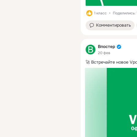
1 класс
Поделились: 
Комментировать
Впостер
20 фев
🚀 Встречайте новое Vpo