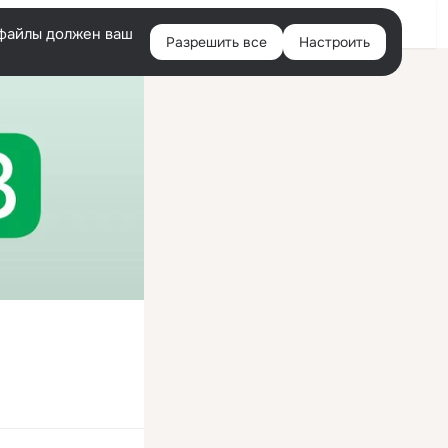
Войти
e-файлы должен ваш
Разрешить все
Настроить
Правая
колонка