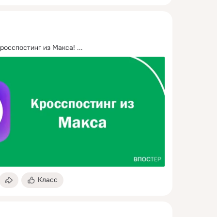
кросспостинг из Макса!
 ...
Класс