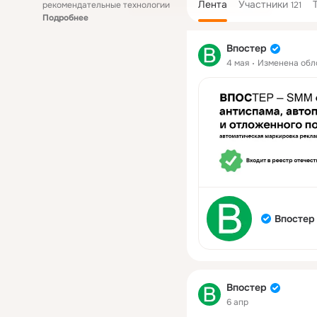
Лента
Участники
рекомендательные технологии
121
Подробнее
Впостер
4 мая
Изменена об
Впостер
Впостер
6 апр