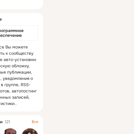
ная
е
рограммное 
беспечение
се Вы можете 
ть к сообществу 
е авто-установки: 
скую обложку, 
ые публикации, 
, уведомления о 
 в группе, RSS-
отов, автопостинг 
нных записей, 
истики..
и
121
Все