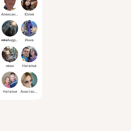
Александр
Юлия
♦♣♠Андрей♦♣♠
Инна
иван
Наталья
Наталья
Анастасия