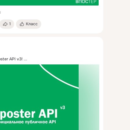
1
1
Класс
ster API v3!
 ...