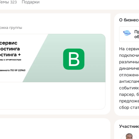
Темы
Подарки
323
Дополнитель
О бизнес
колонка
ложка группы
П
о
На серви
подключи
различны
динамиче
отложенн
антиспам
событиях
парсер, б
предложе
сбор стат
Участник