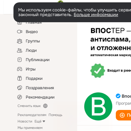
Мы используем cookie-файлы, чтобы улучшить сервис
законный представитель.
Больше информации
Левая
Главная
колонка
Видео
Группы
Люди
Публикации
Игры
Подарки
Поздравления
Впо
Рекомендации
Програ
Сменить язык
П
Рекламодателям
Помощь
Новости
Ещё
Мы применяем