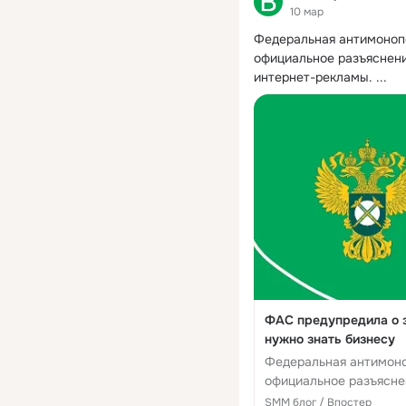
10 мар
Федеральная антимонопо
официальное разъяснени
интернет-рекламы.
 ...
ФАС предупредила о з
нужно знать бизнесу
Федеральная антимоно
официальное разъясне
интернет-рекламы. Ве
SMM блог / Впостер