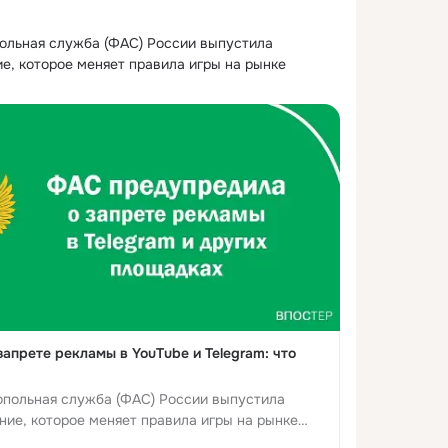
льная служба (ФАС) России выпустила 
е, которое меняет правила игры на рынке 
апрете рекламы в YouTube и Telegram: что
польная служба (ФАС) России выпустила
ние, которое меняет правила игры на рынке
домство напомнило, что размещени...