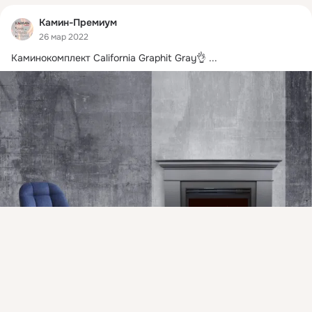
Камин-Премиум
26 мар 2022
Каминокомплект California Graphit Gray👌
 ...
Присоединяйтесь к ОК, чтобы подписаться на группу и
комментировать публикации.
Войти
Зарегистрироваться
1 класс
Комментировать
Класс