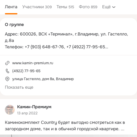
Лента
Участники
Темы
Фото
Ещё
309
515
859
Дополнительная
О группе
колонка
Адрес: 600026, ВСК «Терминал», г.Владимир, ул. Гастелло, 
д.8а

Телефон: +7 (903) 648-67-76, +7 (4922) 77-95-65

E-mail: 
kamin-premium@mail.ru
Сайт: 
kamin-premium.ru
www.kamin-premium.ru
(4922) 77-95-65
улица Гастелло, дом 8а, Владимир
Показать еще
Камин-Премиум
13 апр 2022
Каминокомплект Country будет выгодно смотреться как в 
загородном доме, так и в обычной городской квартире.
 ...