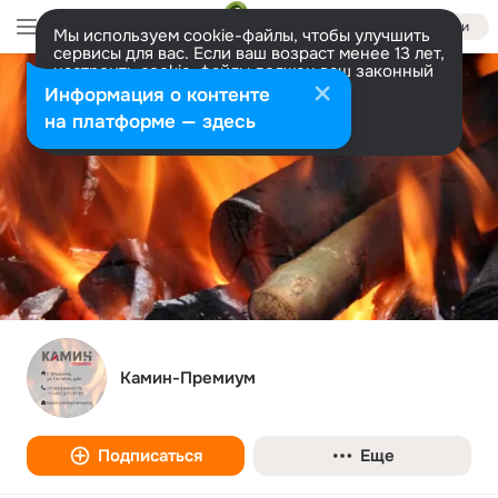
Войти
Мы используем cookie-файлы, чтобы улучшить
сервисы для вас. Если ваш возраст менее 13 лет,
настроить cookie-файлы должен ваш законный
представитель.
Больше информации
Информация о контенте
Разрешить все
Настроить
на платформе — здесь
Камин-Премиум
Подписаться
Еще