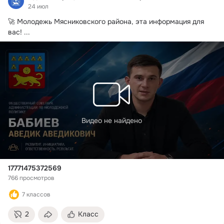
24 июл
🚀 Молодежь Мясниковского района, эта информация для 
вас!
 ...
Видео не найдено
17771475372569
766 просмотров
7 классов
2
Класс