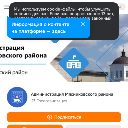
Войти
Мы используем cookie-файлы, чтобы улучшить
сервисы для вас. Если ваш возраст менее 13 лет,
настроить cookie-файлы должен ваш законный
представитель.
Больше информации
Информация о контенте
Разрешить все
Настроить
на платформе — здесь
Администрация Мясниковского района
Госорганизация
Подписаться