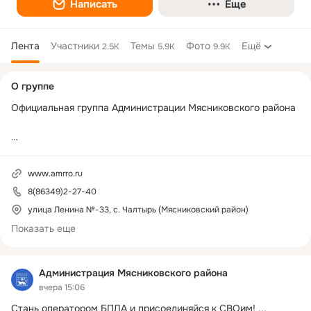
Написать
Еще
Лента
Участники
Темы
Фото
Ещё
2.5K
5.9K
9.9K
Дополнительная
О группе
колонка
Официальная группа Администрации Мясниковского района

myasnikovskiy@donland.ru
www.amrro.ru
8(86349)2-27-40
Режим работы:

Пн 9:00 - 17:00

улица Ленина №-33, с. Чалтырь (Мясниковский район)
Вт  9:00 - 17:00

Показать еще
Ср 9:00 - 17:00

Чт  9:00 - 17:000

Пт  9:00 - 17:00

Администрация Мясниковского района
вчера 15:06
перерыв 13:00–14:00

Стань оператором БПЛА и присоединяйся к СВОим!
 ...