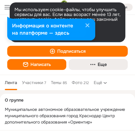
Войти
Мы используем cookie-файлы, чтобы улучшить
сервисы для вас. Если ваш возраст менее 13 лет,
настроить cookie-файлы должен ваш законный
представитель.
Больше информации
Информация о контенте
МАОУ ЦДО "Ориентир" г. Краснодар
Разрешить все
Настроить
на платформе — здесь
Образовательные курсы
Подписаться
Написать
Еще
Лента
Участники
Темы
Фото
Ещё
7
85
212
Дополнительная
О группе
колонка
Муниципальное автономное образовательное учреждение 
муниципального образования город Краснодар Центр 
дополнительного образования «Ориентир»