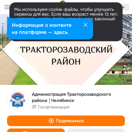
Войти
Мы используем cookie-файлы, чтобы улучшить
сервисы для вас. Если ваш возраст менее 13 лет,
настроить cookie-файлы должен ваш законный
представитель.
Больше информации
Информация о контенте
Разрешить все
Настроить
на платформе — здесь
Администрация Тракторозаводского
района │Челябинск
Госорганизация
Подписаться