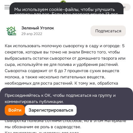
Войти
Мы используем cookie-файлы, чтобы улучшить
сервисы для вас. Если ваш возраст менее 13 лет,
настроить cookie-файлы должен ваш законный
Зеленый Уголок
представитель.
Больше информации
Зеленый Уголок
Подписаться
Разрешить все
Настроить
Лента
Участники
Темы
Фото
Подарки
637
2.3K
13K
29 апр 2022
Как использовать молочную сыворотку в саду и огороде: 5 
Дополнительная
колонка
Всё
2 328
Обсуждаемые
секретов, которые вы точно не знали
 Вместо того, чтобы 
выбрасывать остатки сыворотки от домашнего творога или 
сыра, используйте ее для полива и удобрения растений. 
Сыворотка содержит от 6 до 7 процентов сухих веществ 
молока, а также несколько питательных веществ, 
необходимых для роста растений. К тому же, обработка 
сывороткой помогает защитить виноград от оидиума и 
Присоединяйтесь к ОК, чтобы подписаться на группу и
мучнистой росы. Обо всем подробнее
комментировать публикации.
Сыворотка — это мутная желтоватая жидкость, которая 
остается после свертывания молока. Она наполнена 
Войти
Зарегистрироваться
белком, витаминами, минералами и ферментами. Конечно, 
сыворотка полезна сотнями способов, но в этом материале 
мы обозначим ее роль в садоводстве.