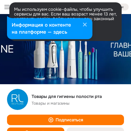
Войти
Мы используем cookie-файлы, чтобы улучшить
сервисы для вас. Если ваш возраст менее 13 лет,
настроить cookie-файлы должен ваш законный
представитель.
Больше информации
Информация о контенте
Разрешить все
Настроить
на платформе — здесь
Товары для гигиены полости рта
Товары и магазины
Подписаться