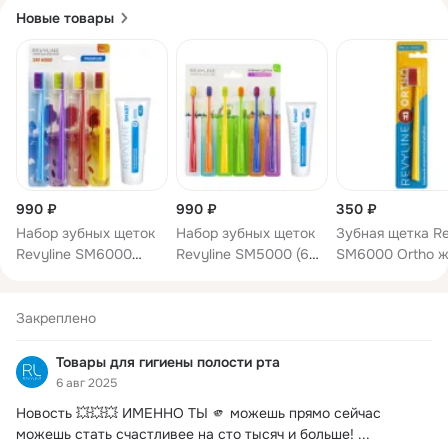
Новые товары
990 ₽
990 ₽
350 ₽
Набор зубных щеток
Набор зубных щеток
Зубная щетка Re
Revyline SM6000
Revyline SM5000 (6
SM6000 Ortho ж
Smart, (4 шт.) + Зубная
шт.) + Зубная паста
- красная, мягка
паста Revyline Smart,
Revyline Smart, 75 г
75 г
Закреплено
Товары для гигиены полости рта
6 авг 2025
Новость 💥💥💥 ИМЕННО ТЫ 🫵 можешь прямо сейчас 
можешь стать счастливее на сто тысяч и больше!
 ...