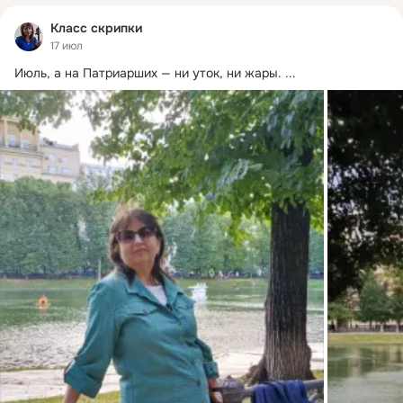
Класс скрипки
17 июл
Июль, а на Патриарших — ни уток, ни жары.
 ...