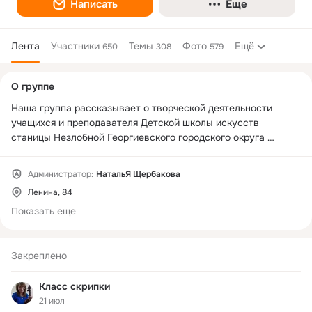
Написать
Еще
Лента
Участники
Темы
Фото
Ещё
650
308
579
Дополнительная
О группе
колонка
Наша группа рассказывает о творческой деятельности 
учащихся и преподавателя Детской школы искусств 
станицы Незлобной Георгиевского городского округа 
Ставропольского края.  Мы стараемся показать и 
рассказать о буднях и праздниках, а так же об участии 
Администратор:
НатальЯ Щербакова
конкурсных и концертных выступлениях.  Мы еще не 
Ленина, 84
волшебники, мы только учимся !!! С  радостью дарим Вам 
наше творчество и надеемся на подписки и лайки !
Показать еще
Закреплено
Класс скрипки
21 июл