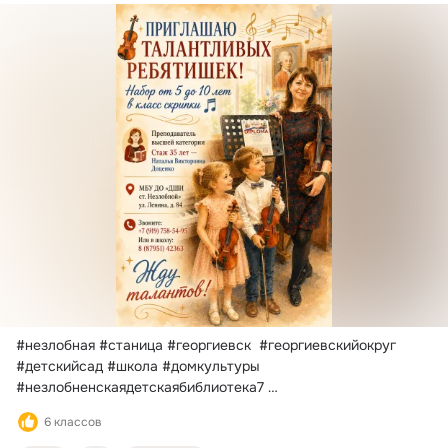
#незлобная #станица #георгиевск  #георгиевскийокруг 
#детскийсад #школа #домкультуры 
#незлобненскаядетскаябиблиотека7 
#незлобненскаясельскаябиблиотека8
6 классов