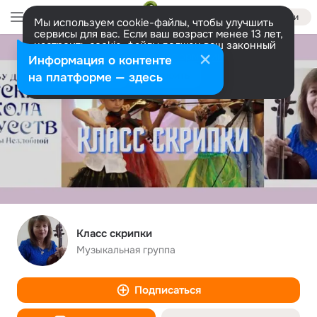
Войти
Мы используем cookie-файлы, чтобы улучшить
сервисы для вас. Если ваш возраст менее 13 лет,
настроить cookie-файлы должен ваш законный
представитель.
Больше информации
Информация о контенте
Разрешить все
Настроить
на платформе — здесь
Класс скрипки
Музыкальная группа
Подписаться