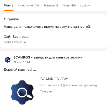
Лента
Участники
Товары
Темы
Ещё
1.1K
4
481
Дополнительная
О группе
колонка
Наша цель - сэкономить время на закупке запчастей.

Сайт Scanros:

- быстро связывает поставщика и клиента

Показать еще
- осуществляет быстрый поиск за клиента

Scanros - сократит время на поиск и реализацию запасных 
SCANROS - запчасти для сельхозтехники
частей к сельскохозяйственной технике.

31 июл 2024
Дорогой партнер!
 ...
Работаем по всей России.

SCANROS.COM
https://scanros.com/
You can contact @scanroscom right away.
Telegram