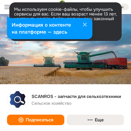
Войти
Мы используем cookie-файлы, чтобы улучшить
сервисы для вас. Если ваш возраст менее 13 лет,
настроить cookie-файлы должен ваш законный
представитель.
Больше информации
Информация о контенте
Разрешить все
Настроить
на платформе — здесь
SCANROS - запчасти для сельхозтехники
Сельское хозяйство
Подписаться
Еще