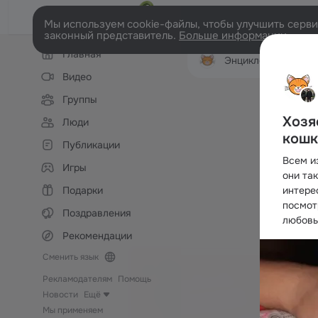
Мы используем cookie-файлы, чтобы улучшить сервис
законный представитель.
Больше информации
Левая
Главная
колонка
Энциклопедия кош
Видео
Группы
Хозя
Люди
кошк
Публикации
Всем и
Игры
они та
Подарки
интере
посмот
Поздравления
любовь
Рекомендации
Сменить язык
Рекламодателям
Помощь
Новости
Ещё
Мы применяем