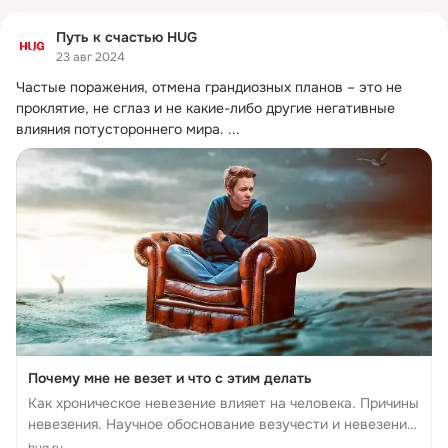
Путь к счастью HUG
23 авг 2024
Частые поражения, отмена грандиозных планов – это не 
проклятие, не сглаз и не какие-либо другие негативные 
влияния потустороннего мира.
 ...
Почему мне не везет и что с этим делать
Как хроническое невезение влияет на человека. Причины
невезения. Научное обоснование везучести и невезения.
Часто задаваемые вопросы о невезении