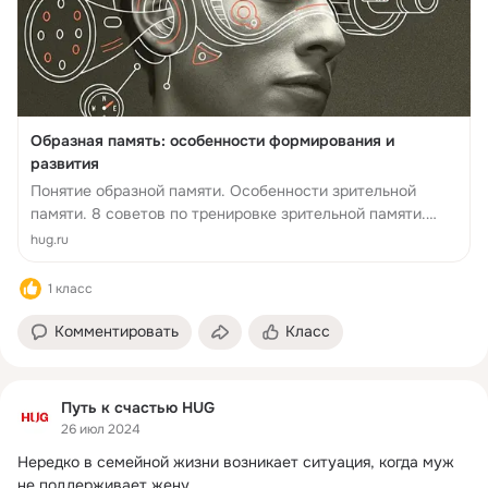
Образная память: особенности формирования и
развития
Понятие образной памяти. Особенности зрительной
памяти. 8 советов по тренировке зрительной памяти.
Слуховая память. Тактильная (осязательная) память.
hug.ru
Развитие тактильной памяти у взрослых. Обонятельна...
1 класс
Комментировать
Класс
Путь к счастью HUG
26 июл 2024
Нередко в семейной жизни возникает ситуация, когда муж 
не поддерживает жену.
 ...