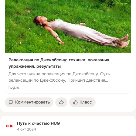
Релаксация по Джекобсону: техника, показания,
упражнения, результаты
Для чего нужна релаксация по Джекобсону. Суть
релаксации по Джекобсону. Принцип действия
релаксации по Джекобсону. Показания к релаксации по
hug.ru
Джекобсону. Техника...
Комментировать
Класс
Путь к счастью HUG
4 окт 2024