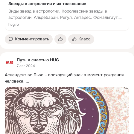
Звезды в астрологии и их толкование
Виды звезд в астрологии. Королевские звезды в
астрологии. Альдебаран. Регул. Антарес. Фомальгаут.
Неподвижные звезды в астрологии. Примеры толкования
hug.ru
неподвижных звезд в астрологии. Часто задаваемые
вопросы о звездах ...
Комментировать
Класс
Путь к счастью HUG
7 авг 2024
Асцендент во Льве – восходящий знак в момент рождения 
человека.
 ...