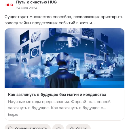
Путь к счастью HUG
24 июл 2024
Существует множество способов, позволяющих приоткрыть 
завесу тайны предстоящих событий в жизни.
 ...
Как заглянуть в будущее без магии и колдовства
Научные методы предсказания. Форсайт как способ
заглянуть в будущее. Как заглянуть в будущее с
помощью интуиции. 5 шагов для развития
hug.ru
экстрасенсорных способностей. Как заглянуть в
будущее, анализируя сновид...
Комментировать
Класс