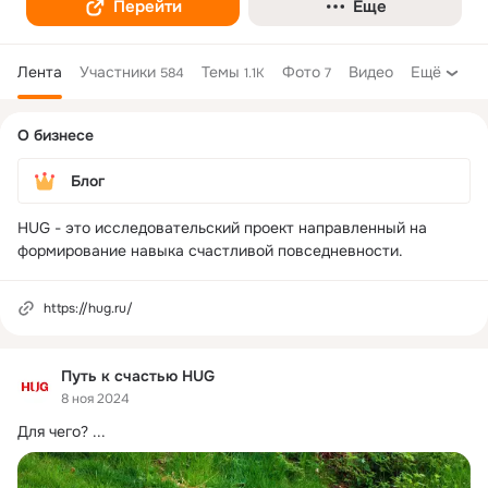
Перейти
Еще
Лента
Участники
Темы
Фото
Видео
Ещё
584
1.1K
7
Дополнительная
О бизнесе
колонка
Блог
HUG - это исследовательский проект направленный на 
https://hug.ru/
Путь к счастью HUG
8 ноя 2024
Для чего?
 ...