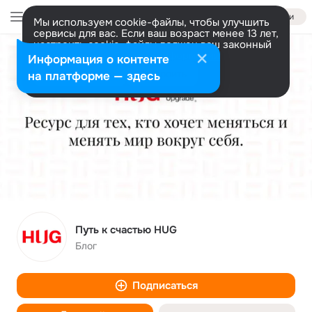
Войти
Мы используем cookie-файлы, чтобы улучшить
сервисы для вас. Если ваш возраст менее 13 лет,
настроить cookie-файлы должен ваш законный
представитель.
Больше информации
Информация о контенте
Разрешить все
Настроить
на платформе — здесь
Путь к счастью HUG
Блог
Подписаться