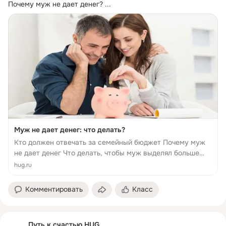
Почему муж не дает денег?
 ...
Муж не дает денег: что делать?
Кто должен отвечать за семейный бюджет Почему муж
не дает денег Что делать, чтобы муж выделял больше
средств 5 идей дополнительного заработка для женщин
hug.ru
Часто задаваемые вопросы о нежелании мужа да...
Комментировать
Класс
Путь к счастью HUG