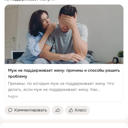
Муж не поддерживает жену: причины и способы решить
проблему
Причины, по которым муж не поддерживает жену. Что
делать, если муж не поддерживает жену. Как
справиться с проблемами, если муж не собирается
hug.ru
поддерживать. Часто задаваемые вопросы об
отсутствии...
Комментировать
Класс