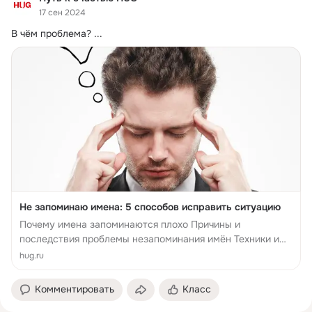
17 сен 2024
В чём проблема?
 ...
Не запоминаю имена: 5 способов исправить ситуацию
Почему имена запоминаются плохо Причины и
последствия проблемы незапоминания имён Техники и
стратегии для улучшения способности запоминать имена
hug.ru
Роль практики и регулярности в процессе ...
Комментировать
Класс