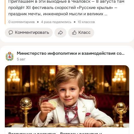
Приглашаем в эти выходные в Чкаловск — 8 августа там 
пройдёт XII фестиваль скоростей «Русские крылья» — 
праздник мечты, инженерной мысли и великих 
достижений!
 ...
0 комментариев
4 раза поделились
10 классов
Комментировать
Класс
Министерство инфополитики и взаимодействия со СМИ
5 авг