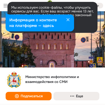
Войти
Мы используем cookie-файлы, чтобы улучшить
сервисы для вас. Если ваш возраст менее 13 лет,
настроить cookie-файлы должен ваш законный
представитель.
Больше информации
Информация о контенте
Разрешить все
Настроить
на платформе — здесь
Министерство инфополитики и
взаимодействия со СМИ
Подписаться
Еще