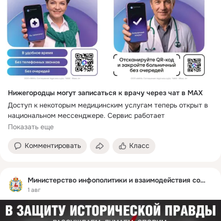
Нижегородцы могут записаться к врачу через чат в MAX
Доступ к некоторым медицинским услугам теперь открыт в 
национальном мессенджере. Сервис работает 
круглосуточно и позволяет записаться на прием без звонков 
Показать еще
и очередей.
Комментировать
Класс
В чат-боте можно:
● записаться на прием к врачу самому;
● записать на прием детей;
● скорректировать/отменить запись;
Министерство инфополитики и взаимодействия со СМИ
● записаться на телемедицинскую консультацию;
1 авг
● закрыть листок нетрудоспособности дистанционно.
Чтобы воспользоваться сервисом, нужно перейти в чат-бот 
по ссылке 
max.ru/nnov_minzdrav_bot
 и следовать 