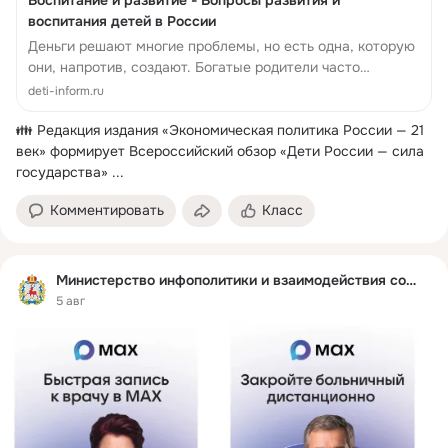
Воспитание и развитие - Вопросы развития и
воспитания детей в России
Деньги решают многие проблемы, но есть одна, которую
они, напротив, создают. Богатые родители часто
сталкиваются с парадоксом: чем больше они дают
deti-inform.ru
детям, тем меньше те ценят. Чем комфо...
👪 Редакция издания «Экономическая политика России — 21 
век» формирует Всероссийский обзор «Дети России — сила 
государства»
 ...
Комментировать
Класс
Министерство инфополитики и взаимодействия со СМИ
5 авг