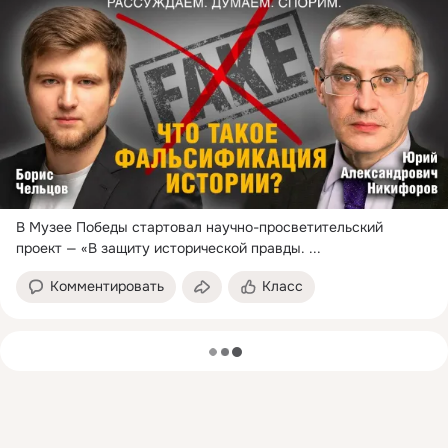
подсказкам.
Наш канал в MAX 
max.ru/mip_nobl
Канал в MAX 
Нижегородская область
max.ru/nobl
В Музее Победы стартовал научно-просветительский 
проект — «В защиту исторической правды.
 ...
Комментировать
Класс
загрузка