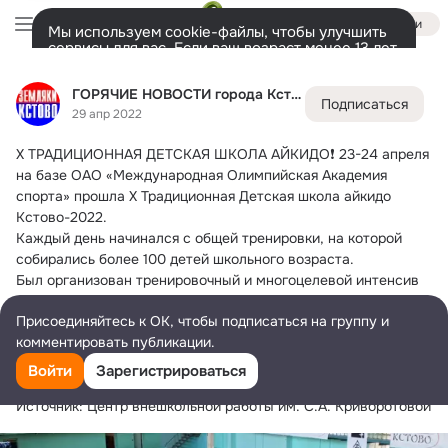
Войти
Мы используем cookie-файлы, чтобы улучшить
сервисы для вас. Если ваш возраст менее 13 лет,
настроить cookie-файлы должен ваш законный
ГОРЯЧИЕ НОВОСТИ города Кстово
представитель.
Больше информации
ГОРЯЧИЕ НОВОСТИ города Кстово
Подписаться
Разрешить все
Настроить
Лента
Участники
Темы
Фото
Ещё
825
1.4K
1.6K
29 апр 2022
Х ТРАДИЦИОННАЯ ДЕТСКАЯ ШКОЛА АЙКИДО❗
 23-24 апреля 
Дополнительная
колонка
Всё
1 478
Обсуждаемые
на базе OAO «Международная Олимпийская Академия 
спорта» прошла Х Традиционная Детская школа айкидо 
Кстово-2022.
Каждый день начинался с общей тренировки, на которой 
собирались более 100 детей школьного возраста.
Был организован тренировочный и многоцелевой интенсив 
по социальной безопасности и интенсив от руководителя 
Присоединяйтесь к ОК, чтобы подписаться на группу и
Поисково-спасательного отряда "Волонтер" Шухрина С.Д.
комментировать публикации.
Двухдневные тренировки закончились Фестивалем Айкидо 
"Мы вместе!", на котором все участники 
Войти
Зарегистрироваться
продемонстрировали своё мастерство.
Источник: Центр внешкольной работы им. С.А. Криворотовой