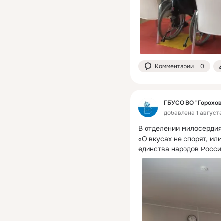
Комментарии
0
ГБУСО ВО "Горохо
добавлена 1 август
В отделении милосердия
«О вкусах не спорят, ил
единства народов Росси