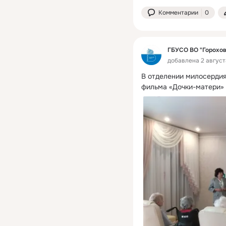
Комментарии
0
ГБУСО ВО "Горохо
добавлена 2 августа
В отделении милосердия
фильма «Дочки-матери» 