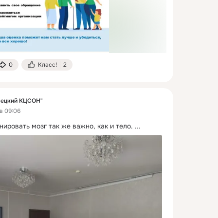
0
Класс!
2
вецкий КЦСОН"
в 09:06
ировать мозг так же важно, как и тело.
 ...