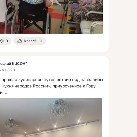
0
Класс!
0
вецкий КЦСОН"
а в 08:20
 прошло кулинарное путешествие под названием 
и Кухня народов России», приуроченное к Году 
и.
 ...