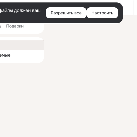
Войти
e-файлы должен ваш
Разрешить все
Настроить
Правая
Подарки
колонка
2
ная
емые