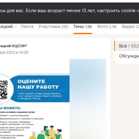
ы для вас. Если ваш возраст менее 13 лет, настроить cooki
й КЦСОН"
Лента
Участники
Темы
Фото
Видео
250
1.5K
2.8K
3
Дополнитель
колонка
Всё
1 562
вецкий КЦСОН"
бря 2023 в 14:30
Обсужда