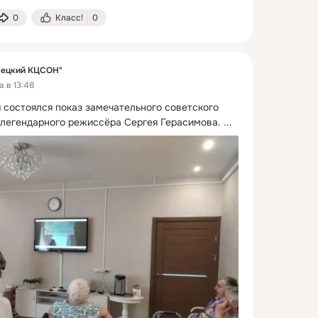
0
Класс!
0
вецкий КЦСОН"
 в 13:48
 состоялся показ замечательного советского 
легендарного режиссёра Сергея Герасимова.
 ...