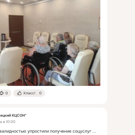
0
Класс!
0
вецкий КЦСОН"
а в 10:00
валидностью упростили получение соцуслуг
 ...