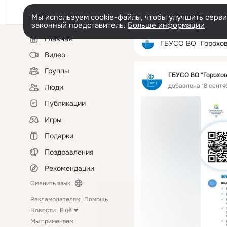
Мы используем cookie-файлы, чтобы улучшить сервис
законный представитель.
Больше информации
Левая
Главная
колонка
ГБУСО ВО "Гороховецки
Видео
Группы
ГБУСО ВО "Горохо
добавлена 18 сентя
Люди
Публикации
Игры
Подарки
Поздравления
Рекомендации
Сменить язык
Рекламодателям
Помощь
Новости
Ещё
Мы применяем