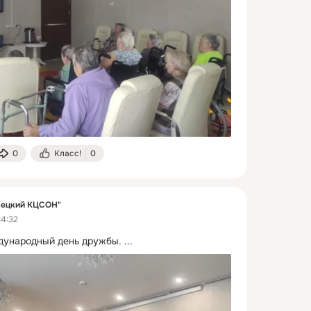
0
Класс!
0
вецкий КЦСОН"
14:32
дународный день дружбы.
 ...