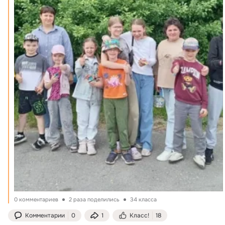
0 комментариев
2 раза поделились
34 класса
Комментарии
0
1
Класс!
18