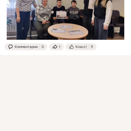
Комментарии
0
1
Класс!
11
Присоединяйтесь к ОК, чтобы подписаться на группу и
Пеньковская сельская библиотека
комментировать публикации.
добавлена 24 марта в 10:11
Войти
Зарегистрироваться
📌✅ В дни весенних, школьных каникул дети получили 
памятки "Осторожно, тонкий лёд".
 ...