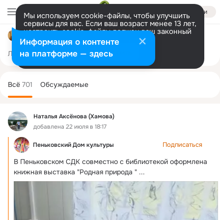
Войти
Мы используем cookie-файлы, чтобы улучшить
сервисы для вас. Если ваш возраст менее 13 лет,
настроить cookie-файлы должен ваш законный
Пеньковская сельская библиотека
представитель.
Больше информации
Информация о контенте
Разрешить все
Настроить
на платформе — здесь
Лента
Участники
Темы
Фото
Ещё
118
701
1.7K
Дополнительная
колонка
Всё
701
Обсуждаемые
Наталья Аксёнова (Хамова)
добавлена 22 июля в 18:17
Подписаться
Пеньковский Дом культуры
В Пеньковском СДК совместно с библиотекой оформлена 
книжная выставка "Родная природа "
 ...