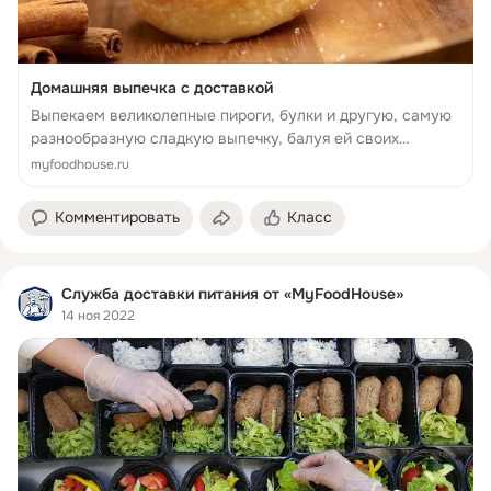
Домашняя выпечка с доставкой
Выпекаем великолепные пироги, булки и другую, самую
разнообразную сладкую выпечку, балуя ей своих
близких и родных.
myfoodhouse.ru
Комментировать
Класс
Служба доставки питания от «MyFoodHouse»
14 ноя 2022