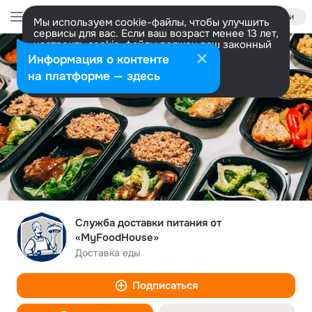
Войти
Мы используем cookie-файлы, чтобы улучшить
сервисы для вас. Если ваш возраст менее 13 лет,
настроить cookie-файлы должен ваш законный
представитель.
Больше информации
Информация о контенте
Разрешить все
Настроить
на платформе — здесь
Служба доставки питания от
«MyFoodHouse»
Доставка еды
Подписаться