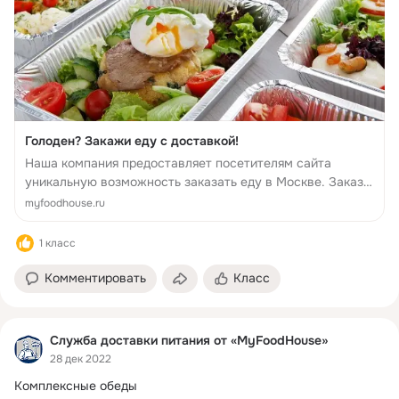
Голоден? Закажи еду с доставкой!
Наша компания предоставляет посетителям сайта
уникальную возможность заказать еду в Москве. Заказ
еды можно оформить через интернет или по телефону.
myfoodhouse.ru
Достаточно выбрать подходящий обед и определиться с
выбором блюд.
1 класс
Комментировать
Класс
Служба доставки питания от «MyFoodHouse»
28 дек 2022
Комплексные обеды