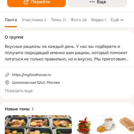
Перейти
Еще
Лента
Участники
Темы
Фото
Видео
Ещё
2
21
28
1
Дополнительная
О группе
колонка
Вкусные рационы на каждый день. У нас вы подберете и 
получите подходящий именно вам рацион, который поможет 
питаться не только правильно, но и вкусно. Мы приготовим 
для вас рацион на рабочую неделю.
https://myfoodhouse.ru
Шипиловская 52к2, Москва
Показать еще
Новые темы