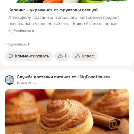
Карвинг – украшения из фруктов и овощей
Атмосферу праздника и хорошего настроения придает
оригинально украшенный стол. Какие бы изысканные
блюда ни приготовили, украшения для стола из овощей и
myfoodhouse.ru
фруктов всегда эффектно дополнят их. Искусство
карвинг возни...
Поделились: 1
Комментировать
1
Класс
Служба доставки питания от «MyFoodHouse»
15 ноя 2022