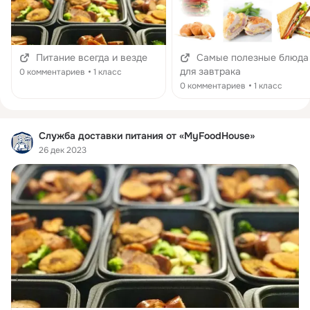
Питание всегда и везде
Самые полезные блюда
для завтрака
0 комментариев
1 класс
0 комментариев
1 класс
Служба доставки питания от «MyFoodHouse»
26 дек 2023