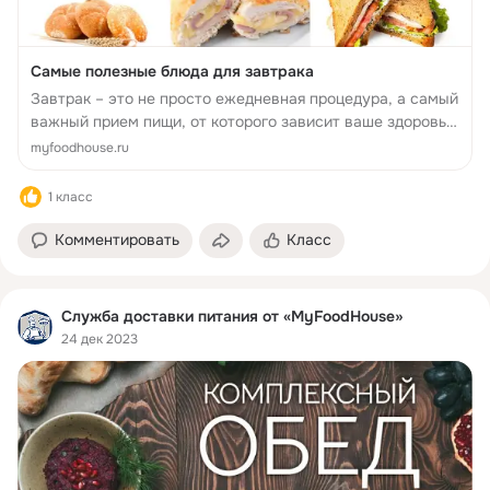
Самые полезные блюда для завтрака
Завтрак – это не просто ежедневная процедура, а самый
важный прием пищи, от которого зависит ваше здоровье,
работоспособность, внешний вид и даже настроение.
myfoodhouse.ru
Именно поэтому следует тщательно подбирать и
готовить блюда д...
1 класс
Комментировать
Класс
Служба доставки питания от «MyFoodHouse»
24 дек 2023