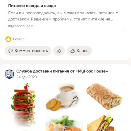
Питание всегда и везде
Если вы проголодались, вы можете заказать питание с
доставкой. Решением проблемы станет питание на
неделю с доставкой горячих блюд в офис и на дом.
myfoodhouse.ru
Вкусные блюда привезут по указанному адресу, в
оговоренное время, и вы получите во...
1 класс
Комментировать
Класс
Служба доставки питания от «MyFoodHouse»
24 дек 2023