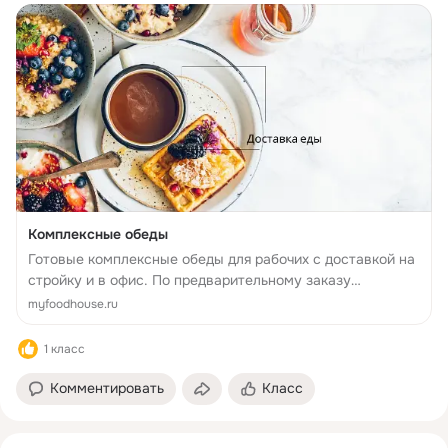
Комплексные обеды
Готовые комплексные обеды для рабочих с доставкой на
стройку и в офис. По предварительному заказу
организуем полноценное комплексное питание с
myfoodhouse.ru
персонала с доставкой в офис и на предприятии.
1 класс
Комментировать
Класс