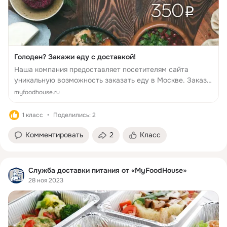
Голоден? Закажи еду с доставкой!
Наша компания предоставляет посетителям сайта
уникальную возможность заказать еду в Москве. Заказ
еды можно оформить через интернет или по телефону.
myfoodhouse.ru
Достаточно выбрать подходящий обед и определиться с
выбором блюд.
1 класс
Поделились: 2
Комментировать
2
Класс
Служба доставки питания от «MyFoodHouse»
28 ноя 2023