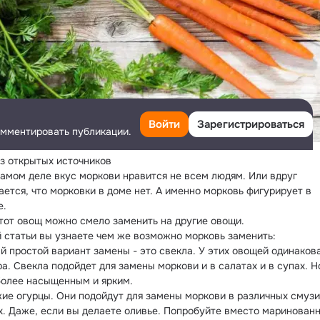
Войти
Зарегистрироваться
омментировать публикации.
з открытых источников

самом деле вкус моркови нравится не всем людям. Или вдруг 
ается, что морковки в доме нет. А именно морковь фигурирует в 
.

этот овощ можно смело заменить на другие овощи.

й статьи вы узнаете чем же возможно морковь заменить:

ый простой вариант замены - это свекла. У этих овощей одинакова
а. Свекла подойдет для замены моркови и в салатах и в супах. Но
более насыщенным и ярким.

жие огурцы. Они подойдут для замены моркови в различных смузи 
х. Даже, если вы делаете оливье. Попробуйте вместо маринованн