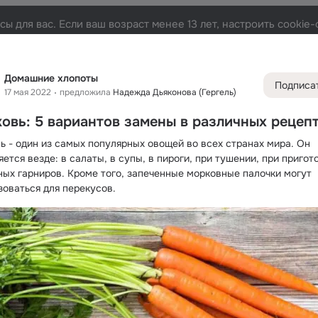
ы для вас. Если ваш возраст менее 13 лет, настроить cooki
Лента
Участники
Темы
Фото
Видео
Подарк
27
339
513
31
Домашние хлопоты
Подписа
17 мая 2022
предложила
Надежда Дьяконова (Гергель)
Дополнитель
колонка
Всё
339
овь: 5 вариантов замены в различных рецеп
Обсужда
ь - один из самых популярных овощей во всех странах мира. Он 
ется везде: в салаты, в супы, в пироги, при тушении, при пригот
ных гарниров. Кроме того, запеченные морковные палочки могут 
зоваться для перекусов.