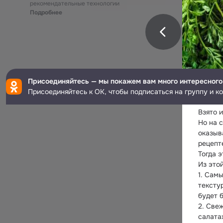
рекомендательные технологии
Подробнее
Присоединяйтесь — мы покажем вам много интересного
Присоединяйтесь к ОК, чтобы подписаться на группу и к
Взято и
Но на 
оказыв
рецепте
Тогда 
Из это
1. Сам
текстур
будет 
2. Све
салата