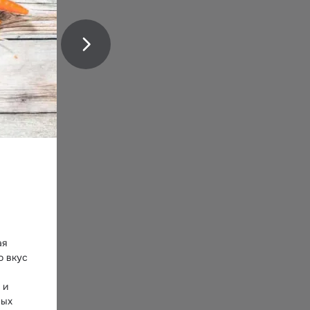
я 
 вкус 
и 
ых 