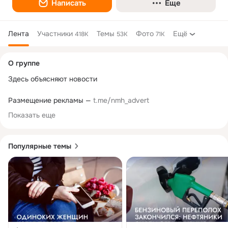
Написать
Еще
Лента
Участники
Темы
Фото
Ещё
418K
53K
71K
Дополнительная
О группе
колонка
Здесь объясняют новости

Размещение рекламы — 
t.me/nmh_advert
Показать еще
Популярные темы