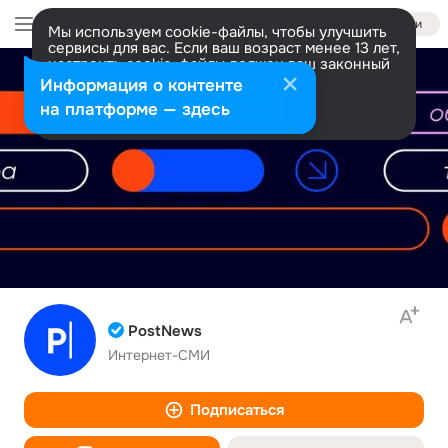
Войти
Мы используем cookie-файлы, чтобы улучшить
сервисы для вас. Если ваш возраст менее 13 лет,
настроить cookie-файлы должен ваш законный
представитель.
Больше информации
Информация о контенте
Разрешить все
Настроить
на платформе — здесь
PostNews
Интернет-СМИ
Подписаться