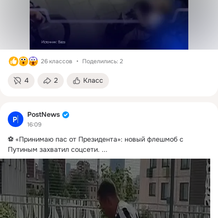
26 классов
Поделились: 2
4
2
Класс
PostNews
16:09
⚽️ «Принимаю пас от Президента»: новый флешмоб с 
Путиным захватил соцсети.
 ...