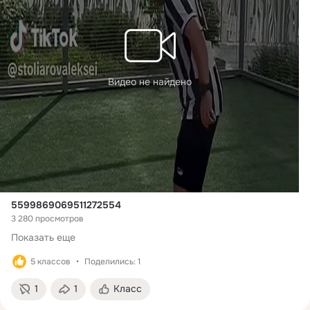
Видео не найдено
5599869069511272554
3 280 просмотров
Показать еще
5 классов
Поделились: 1
1
1
Класс