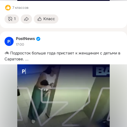
7 классов
1
Класс
PostNews
17:00
🚲 Подросток больше года пристает к женщинам с детьми в 
Саратове.
 ...