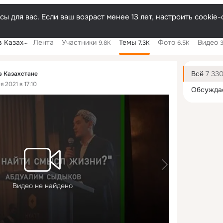
ы для вас. Если ваш возраст менее 13 лет, настроить cooki
захстане
Лента
Участники
Темы
Фото
Видео
9.8K
7.3K
6.5K
Дополнитель
колонка
Всё
7 33
в Казахстане
 2021 в 17:10
Обсужда
Видео не найдено