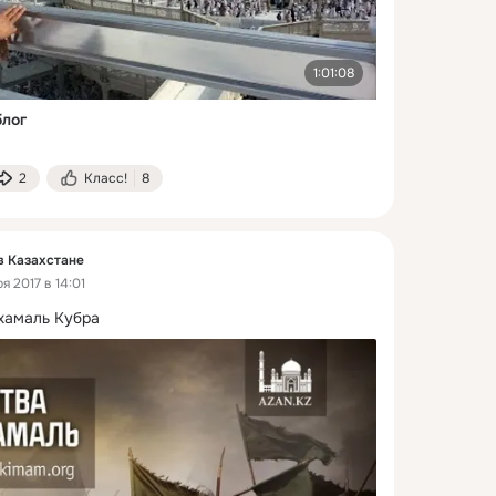
1:01:08
лог
2
Класс!
8
в Казахстане
я 2017 в 14:01
хамаль Кубра