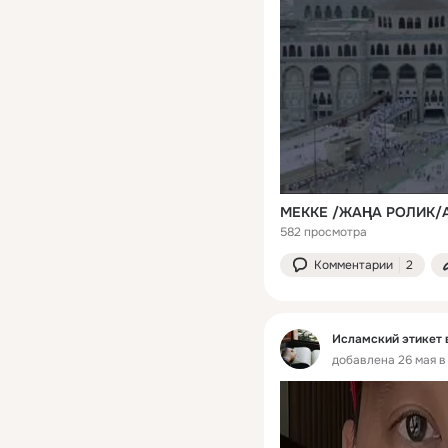
МЕККЕ /ЖАҢА РОЛИК/
582 просмотра
Комментарии
2
Исламский этикет 
добавлена 26 мая в