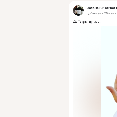
Исламский этикет 
добавлена 26 мая в 
🌅 Таңғы дұға:
 ...