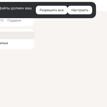
Войти
e-файлы должен ваш
Разрешить все
Настроить
Правая
Подарки
колонка
370
ная
0
емые