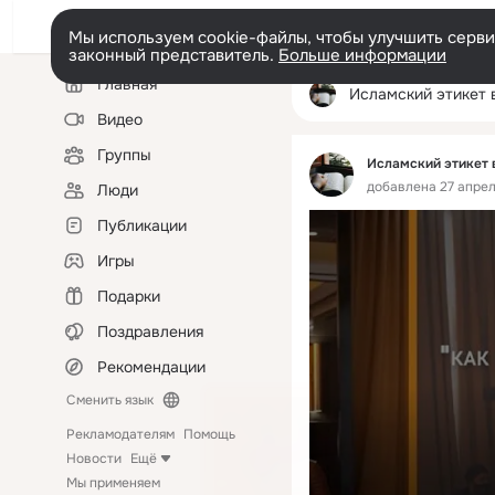
Мы используем cookie-файлы, чтобы улучшить сервис
законный представитель.
Больше информации
Левая
Главная
колонка
Исламский этикет в Ка
Видео
Группы
Исламский этикет 
добавлена 27 апреля
Люди
Публикации
Игры
Подарки
Поздравления
Рекомендации
Сменить язык
Рекламодателям
Помощь
Новости
Ещё
Мы применяем