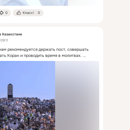
0
Класс!
0
в Казахстане
09:11
ам рекомендуется держать пост, совершать 
ать Коран и проводить время в молитвах.
 ...