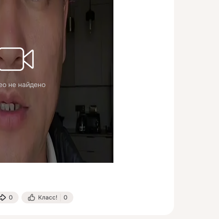
ео не найдено
0
Класс!
0