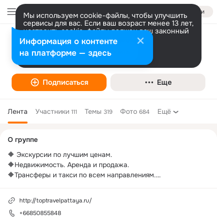
Войти
Мы используем cookie-файлы, чтобы улучшить
сервисы для вас. Если ваш возраст менее 13 лет,
настроить cookie-файлы должен ваш законный
представитель.
Больше информации
Информация о контенте
Top Travel Pattaya -Топ Травел Экскурсии
Разрешить все
Настроить
на платформе — здесь
в Паттайе
Подписаться
Еще
Лента
Участники
Темы
Фото
Ещё
111
319
684
Дополнительная
О группе
колонка
🔶 Экскурсии по лучшим ценам.

🔶Недвижимость. Аренда и продажа.

🔶Трансферы и такси по всем направлениям.

🔶Визы

🔶Юридические консультации.
http://toptravelpattaya.ru/
+66850855848