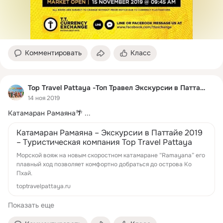
Комментировать
Класс
Top Travel Pattaya -Топ Травел Экскурсии в Паттайе
14 ноя 2019
Катамаран Рамаяна🌴
 ...
Катамаран Рамаяна – Экскурсии в Паттайе 2019
– Туристическая компания Top Travel Pattaya
Морской вояж на новым скоростном катамаране “Ramayana” его
плавный ход позволяет комфортно добраться до острова Ко
Пхай.
toptravelpattaya.ru
Показать еще