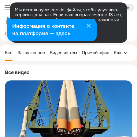
Войти
Мы используем cookie-файлы, чтобы улучшить
сервисы для вас. Если ваш возраст менее 13 лет,
настроить cookie-файлы должен ваш законный
TRAVEL HUNTERS UZBEKISTAN
представитель.
Больше информации
Информация о контенте
Разрешить все
Настроить
на платформе — здесь
Лента
Участники
Товары
Темы
Ещё
6.8K
126
1.4K
Дополнительная
колонка
Всё
Загруженное
Видео из тем
Прямой эфир
Ещё
Все видео