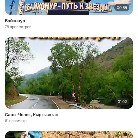
00:55
Байконур
78 просмотров
01:02
Сары-Челек, Кыргызстан
81 просмотр