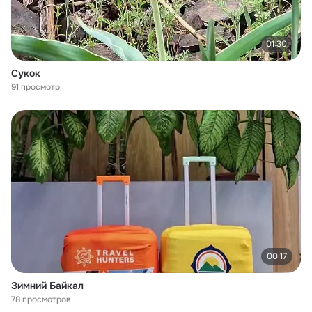
01:30
Сукок
91 просмотр
00:17
Зимний Байкал
78 просмотров