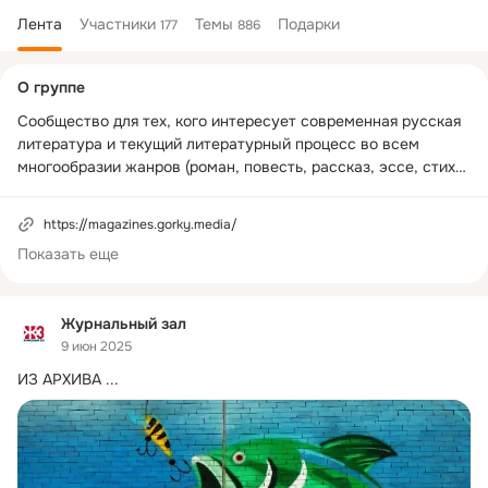
Лента
Участники
Темы
Подарки
177
886
Дополнительная
О группе
колонка
Сообщество для тех, кого интересует современная русская 
литература и текущий литературный процесс во всем 
многообразии жанров (роман, повесть, рассказ, эссе, стихи, 
публицистика, литературная критика и т. д.). Для 
обсуждения предполагаются публикации сайта 
https://magazines.gorky.media/
«Журнальный зал» (контент более тридцати толстых 
Показать еще
литературных журналов).
Журнальный зал
9 июн 2025
ИЗ АРХИВА
 ...