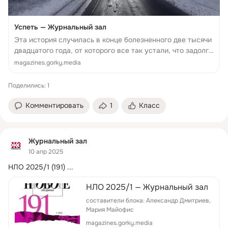
Успеть — Журнальный зал
Эта история случилась в конце болезненного две тысячи
двадцатого года, от которого все так устали, что задолго
до праздников украсили гирляндами и елками квартиры,
magazines.gorky.media
дома, магазины и улицы, словно намекая времени, чтобы
оно шло поб...
Поделились: 1
Комментировать
1
Класс
Журнальный зал
10 апр 2025
НЛО 2025/1 (191)
 ...
НЛО 2025/1 — Журнальный зал
составители блока: Александр Дмитриев,
Мария Майофис
magazines.gorky.media