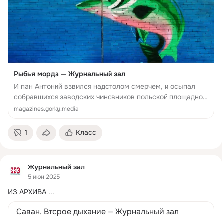
Рыбья морда — Журнальный зал
И пан Антоний взвился надстолом смерчем, и осыпал
собравшихся заводских чиновников польской площадной
бранью. Все вжались в стулья, боясь, что сейчас их
magazines.gorky.media
закружит ураганом по кабинету и выбросит в окна
вместе с чучелами живот...
1
Класс
Журнальный зал
5 июн 2025
ИЗ АРХИВА
 ...
Саван. Второе дыхание — Журнальный зал