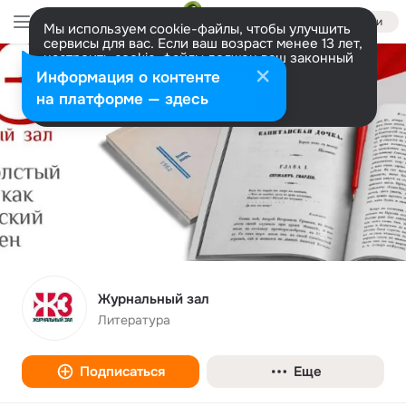
Войти
Мы используем cookie-файлы, чтобы улучшить
сервисы для вас. Если ваш возраст менее 13 лет,
настроить cookie-файлы должен ваш законный
представитель.
Больше информации
Информация о контенте
Разрешить все
Настроить
на платформе — здесь
Журнальный зал
Литература
Подписаться
Еще