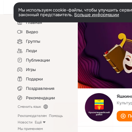
Мы используем cookie-файлы, чтобы улучшить сервис
законный представитель.
Больше информации
Левая
Главная
колонка
Видео
Группы
Люди
Публикации
Игры
Подарки
Поздравления
Яшкинс
Рекомендации
Культу
Сменить язык
П
Рекламодателям
Помощь
Новости
Ещё
Мы применяем