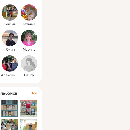
максим
Татьяна
Юлия
Марина
Александр и
Ольга
альбомов
Все