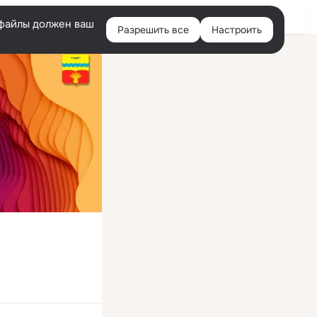
Войти
e-файлы должен ваш
Разрешить все
Настроить
Правая
колонка