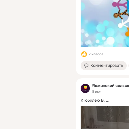
2 класса
Комментировать
Яшкинский сельск
8 июл
К юбилею В.
 ...