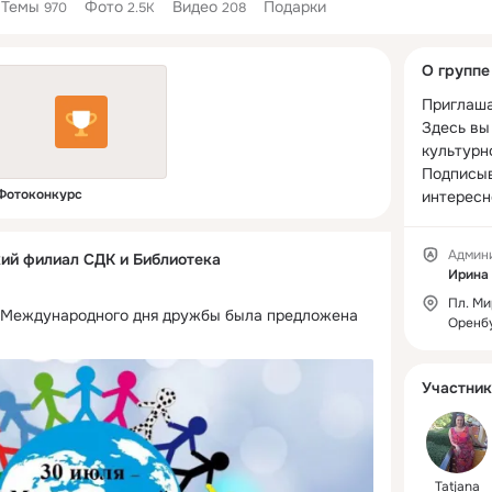
Темы
Фото
Видео
Подарки
970
2.5K
208
Дополнитель
О группе
колонка
Приглаша
Здесь вы 
культурно
Подписыв
Фотоконкурс
интересно
Админ
ий филиал СДК и Библиотека
Ирина
Пл. Мир
 Международного дня дружбы была предложена 
Оренбу
Участник
Tatjana