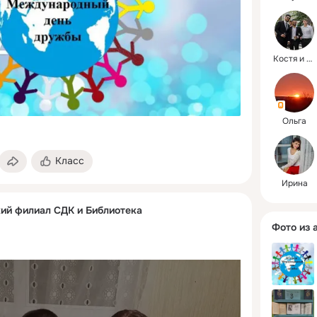
Костя и Лариса
Ольга
Класс
Ирина
ий филиал СДК и Библиотека
Фото из 