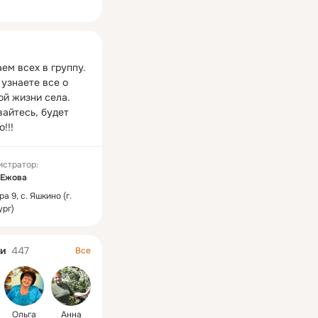
ная
ем всех в группу. 
узнаете все о 
й жизни села. 
айтесь, будет 
!!!
истратор:
 Ежова
а 9, с. Яшкино (г.
рг)
и
447
Все
Oльга
Анна