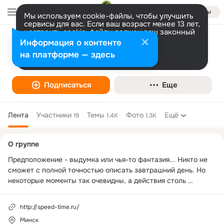
Войти
Мы используем cookie-файлы, чтобы улучшить
сервисы для вас. Если ваш возраст менее 13 лет,
настроить cookie-файлы должен ваш законный
представитель.
Больше информации
Информация о контенте
SPEED-TIME.RU
Разрешить все
Настроить
на платформе — здесь
Подписаться
Еще
Лента
Участники
Темы
Фото
Ещё
19
1.4K
1.3K
Дополнительная
О группе
колонка
Предположение - выдумка или чья-то фантазия... Никто не 
сможет с полной точностью описать завтрашний день. Но 
некоторые моменты так очевидны, а действия столь 
логичны, что о них нельзя не говорить.
http://speed-time.ru/
Минск