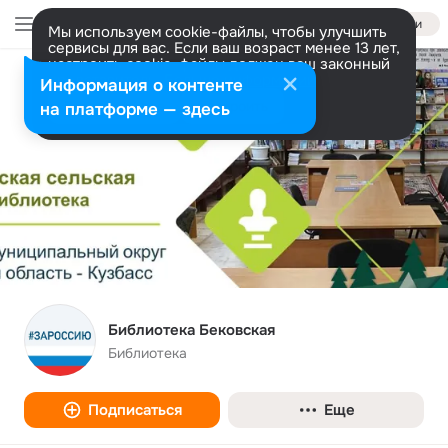
Войти
Мы используем cookie-файлы, чтобы улучшить
сервисы для вас. Если ваш возраст менее 13 лет,
настроить cookie-файлы должен ваш законный
представитель.
Больше информации
Информация о контенте
Разрешить все
Настроить
на платформе — здесь
Библиотека Бековская
Библиотека
Подписаться
Еще