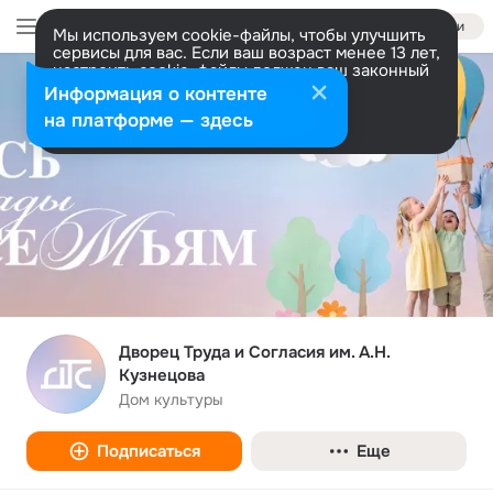
Войти
Мы используем cookie-файлы, чтобы улучшить
сервисы для вас. Если ваш возраст менее 13 лет,
настроить cookie-файлы должен ваш законный
представитель.
Больше информации
Информация о контенте
Разрешить все
Настроить
на платформе — здесь
Дворец Труда и Согласия им. А.Н.
Кузнецова
Дом культуры
Подписаться
Еще