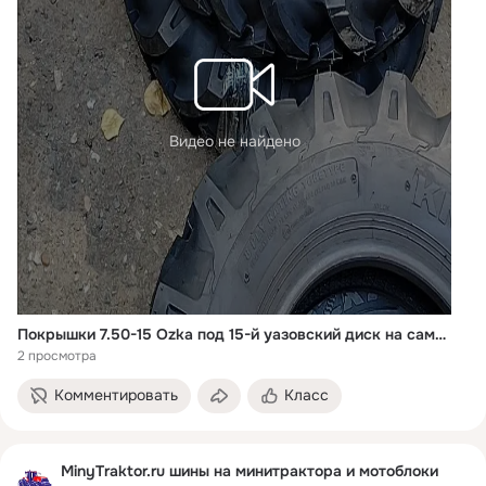
Видео не найдено
Покрышки 7.50-15 Ozka под 15-й уазовский диск на самодельный трактор 🚜 с камерами, доставкой Почтой России ✈️ в город Кировград ✅ MinyTraktor.ru ✅ +7 912 50-20-455
2 просмотра
Комментировать
Класс
MinyTraktor.ru шины на минитрактора и мотоблоки