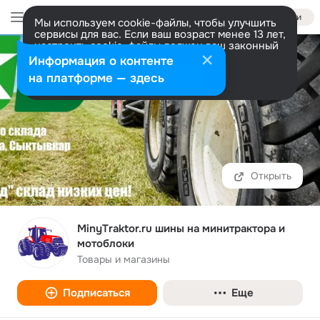
Войти
Мы используем cookie-файлы, чтобы улучшить
сервисы для вас. Если ваш возраст менее 13 лет,
настроить cookie-файлы должен ваш законный
представитель.
Больше информации
Информация о контенте
Разрешить все
Настроить
на платформе — здесь
Перейти
MinyTraktor.ru шины на минитрактора и
мотоблоки
Товары и магазины
Подписаться
Еще