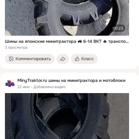
00:23
Шины на японские минитрактора 🚜 6-14 BKT 🔥 транспортной компанией 🚛 в город Благовещенск ✅ MinyTraktor.ru ✅ +7 912 50-20-455
3 просмотра
Комментировать
Класс
MinyTraktor.ru шины на минитрактора и мотоблоки
22 июл
Добавлено видео