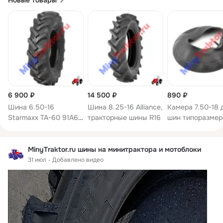
Новые товары
6 900 ₽
14 500 ₽
890 ₽
Шина 6.50-16
Шина 8.25-16 Alliance,
Камера 7.50-18 
Starmaxx TA-60 91A6
тракторные шины R16
шин типоразмер
6PR TT
7.50-18
MinyTraktor.ru шины на минитрактора и мотоблоки
31 июл
Добавлено видео