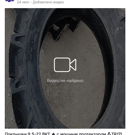
24 июл
Добавлено видео
Видео не найдено
Покрышки 9.5-22 BKT 🔥 с мощным протектором 💪TR171 в город Оренбург 🚛 ✅ MinyTraktor.ru ✅ +7 912 50-20-455