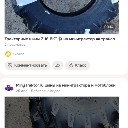
00:10
Тракторные шины 7-16 BKT 👍 на минитрактор 🚜 транспортной компанией в город Краснодар 🚛 ✅ MinyTraktor.ru ✅ +7 912 50-20-455
2 просмотра
1 класс
Комментировать
Класс
MinyTraktor.ru шины на минитрактора и мотоблоки
25 июл
Добавлено видео