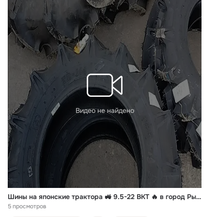
Видео не найдено
Шины на японские трактора 🚜 9.5-22 BKT 🔥 в город Рыбинск, 7-16 BKT 🔥 в город Набережные Челны, 6-14 BKT 🔥в город Казань из Сыктывкара транспортной компанией 🚛 ✅ MinyTraktor.ru ✅ +7 912 50-20-455
5 просмотров