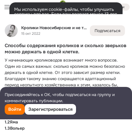
Войти
Мы используем cookie-файлы, чтобы улучшить
сервисы для вас. Если ваш возраст менее 13 лет,
настроить cookie-файлы должен ваш законный
Кролики Новосибирские и не только)))
представитель.
Больше информации
Кролики Новосибирские и не только)))
Подписаться
Разрешить все
Настроить
Лента
Участники
Товары
Темы
Ещё
13K
14
3.5K
15 окт 2022
Способы содержания кроликов и сколько зверьков
Дополнительная
колонка
Всё
3 588
Обсуждаемые
можно держать в одной клетке.
У начинающих кролиководов возникает много вопросов. 
Один из самых важных: сколько кроликов можно безопасно 
держать в одной клетке. От этого зависит размер клетки. 
Благодаря такому знанию сокращается адаптационный 
период неопытного хозяйственника к этим, казалось бы, 
спокойным зверушкам. Кролики такие и есть, просто надо 
Присоединяйтесь к ОК, чтобы подписаться на группу и
уметь с ними обращаться.
комментировать публикации.
Войти
Зарегистрироваться
1Основные способы содержания
1.1Землянка
1.2Яма
1.3Вольер