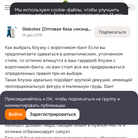
Войти
Мы используем cookie-файлы, чтобы улучшить
сервисы для вас. Если ваш возраст менее 13 лет,
настроить cookie-файлы должен ваш законный
Globotex (Оптовая база секонд-хенд)
представитель.
Больше информации
Globotex (Оптовая база секонд-хенд)
Подписаться
Разрешить все
Настроить
Лента
Участники
Темы
Фото
Видео
Подарки
21
3K
3K
14 дек 2019
Как выбрать блузку с воротником-бант
 Если вы 
Дополнительная
колонка
Всё
3 055
предпочитаете одеваться в романтическом, утонченном 
стиле, то отлично впишутся в ваш гардероб блузки с 
воротником-банта, но вам стоит все же придерживаться 
определенных правил при их выборе.
Такая блузка идеально подойдет хрупкой девушке, имеющей 
пропорциональную фигуру и маленькую грудь. Бант 
зрительно добавит объема груди.
Присоединяйтесь к ОК, чтобы подписаться на группу и
Обладательницам фигуры «перевернутый треугольник» 
комментировать публикации.
блузки с воротником в виде банта надевать не стоит, иначе 
она еще больше увеличит верх вашего туловища.
Войти
Зарегистрироваться
Девушкам/женщинам с типом фигуры «треугольник» она 
наоборот добавит недостающий объем в нужном месте и 
отлично отбалансирует силуэт.