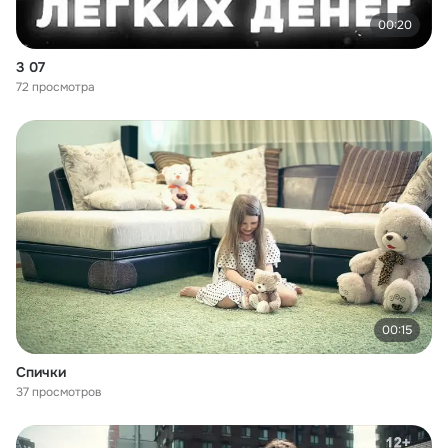
00:20
3 07
72 просмотра
00:15
Спички
37 просмотров