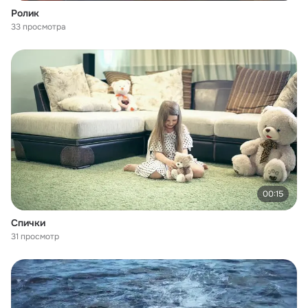
Ролик
33 просмотра
00:15
Спички
31 просмотр