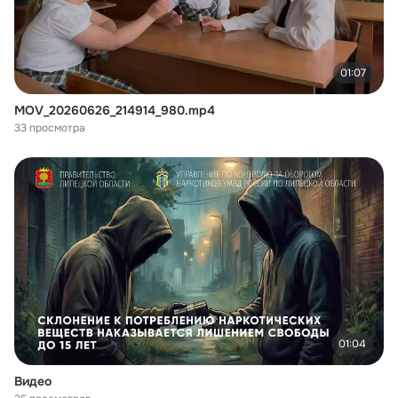
01:07
MOV_20260626_214914_980.mp4
33 просмотра
01:04
Видео