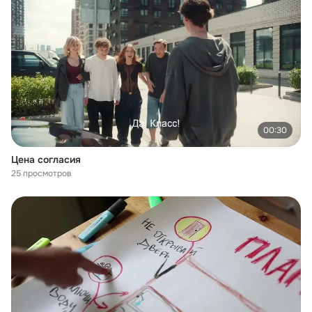
00:30
Цена согласия
25 просмотров