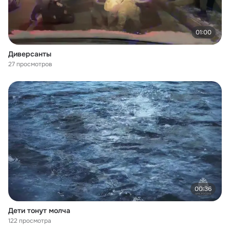
01:00
Диверсанты
27 просмотров
00:36
Дети тонут молча
122 просмотра