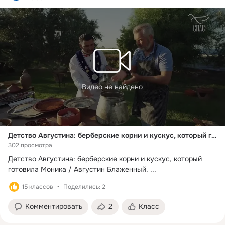
Видео не найдено
Детство Августина: берберские корни и кускус, который готовила Моника / Августин Блаженный. Исповедь длиною в жизнь
302 просмотра
Детство Августина: берберские корни и кускус, который 
готовила Моника / Августин Блаженный.
 ...
15 классов
Поделились: 2
Комментировать
2
Класс