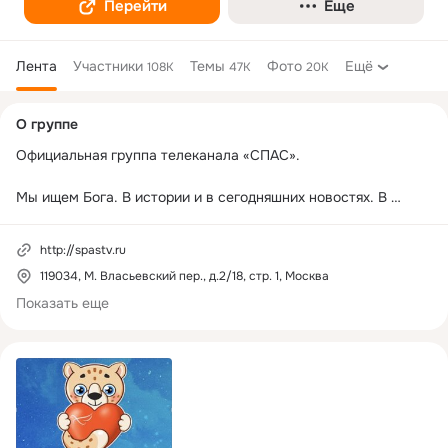
Перейти
Еще
Лента
Участники
Темы
Фото
Ещё
108K
47K
20K
Дополнительная
О группе
колонка
Официальная группа телеканала «СПАС». 

Мы ищем Бога. В истории и в сегодняшних новостях. В 
судьбах святых и простых людей. Евангелие, 
документальные фильмы, новости, путешествия по святым 
http://spastv.ru
местам, ответы священников, советы психологов, беседы с 
119034, М. Власьевский пер., д.2/18, стр. 1, Москва
известными современниками, а также эксклюзивный Стрим 
и молитвы в прямом эфире.

Показать еще
Мы говорим просто о Главном. Поддержите «СПАС»: 
http://help.spastv.ru