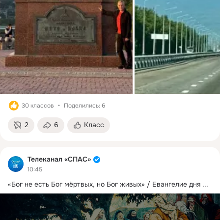
30 классов
Поделились: 6
2
6
Класс
Телеканал «СПАС»
10:45
«Бог не есть Бог мёртвых, но Бог живых» / Евангелие дня
 ...