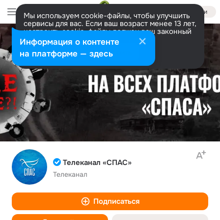
Войти
Мы используем cookie-файлы, чтобы улучшить
сервисы для вас. Если ваш возраст менее 13 лет,
настроить cookie-файлы должен ваш законный
представитель.
Больше информации
Информация о контенте
Разрешить все
Настроить
на платформе — здесь
Телеканал «СПАС»
Телеканал
Подписаться