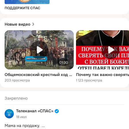
ПОДДЕРЖИТЕ СПАС
Новые видео
01:30
Общемосковский крестный ход наполнит День города духовным смыслом: иерей Александр Волков
203 просмотра
1 123 просмотра
Закреплено
Телеканал «СПАС»
18 июл
Мама на продажу.
 ...