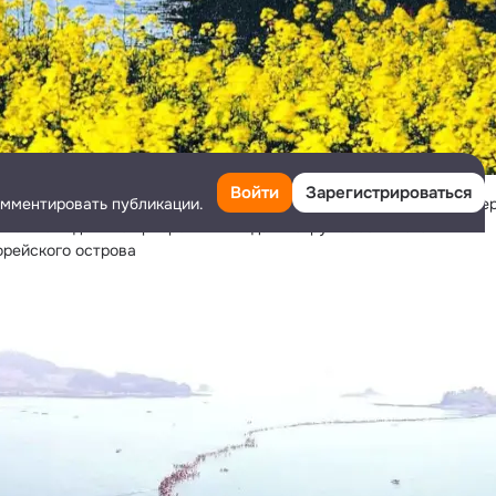
Войти
Зарегистрироваться
омментировать публикации.
дом Моисея» имеется в виду то, что в течение очень краткого пер
 можно ходить по прибрежным водам вокруг небольшого 
рейского острова