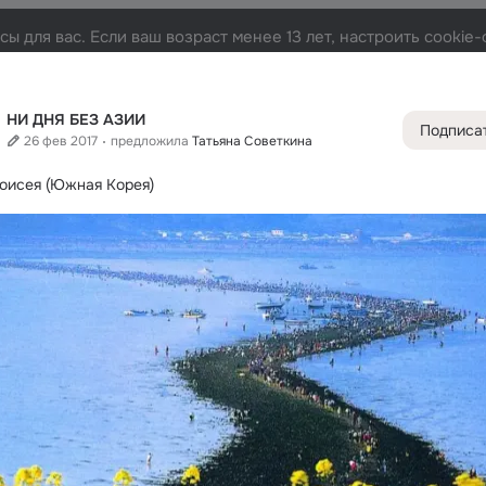
ы для вас. Если ваш возраст менее 13 лет, настроить cooki
Лента
Участники
Темы
Фото
Видео
Подар
13K
39K
118K
16K
НИ ДНЯ БЕЗ АЗИИ
Подписа
26 фев 2017
предложила
Татьяна Советкина
Дополнитель
колонка
Всё
39 8
оисея (Южная Корея)
Обсужда