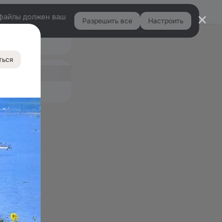
Войти
e-файлы должен ваш
Разрешить все
Настроить
Правая
ки
колонка
ться
ная
31
емые