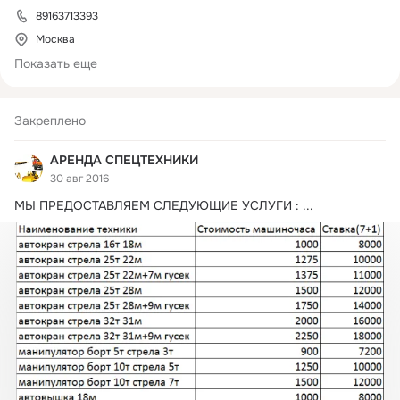
- Порядочные 

89163713393
- Вежливые
Москва
Показать еще
Закреплено
АРЕНДА СПЕЦТЕХНИКИ
30 авг 2016
МЫ ПРЕДОСТАВЛЯЕМ СЛЕДУЮЩИЕ УСЛУГИ :
 ...