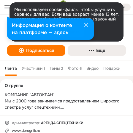
Войти
Мы используем cookie-файлы, чтобы улучшить
сервисы для вас. Если ваш возраст менее 13 лет,
настроить cookie-файлы должен ваш законный
представитель.
Больше информации
Информация о контенте
АРЕНДА СПЕЦТЕХНИКИ
Разрешить все
Настроить
на платформе — здесь
Подписаться
Еще
Лента
Участники
Темы
Фото
Видео
Подарки
1
2
6
Дополнительная
О группе
колонка
КОМПАНИЯ "АВТОКРАН"

Мы с 2000 года занимаемся предоставлением широкого 
спектра услуг спецтехники.

Нас выбирают , потому что мы : 

- Квалифицированные 

Администратор:
АРЕНДА СПЕЦТЕХНИКИ
- Исполнительные

www.dorognik.ru
- Ответсвтенные
