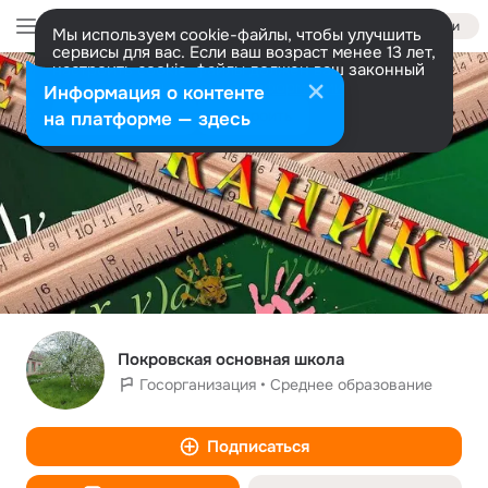
Войти
Мы используем cookie-файлы, чтобы улучшить
сервисы для вас. Если ваш возраст менее 13 лет,
настроить cookie-файлы должен ваш законный
представитель.
Больше информации
Информация о контенте
Разрешить все
Настроить
на платформе — здесь
Покровская основная школа
Госорганизация • Среднее образование
Подписаться