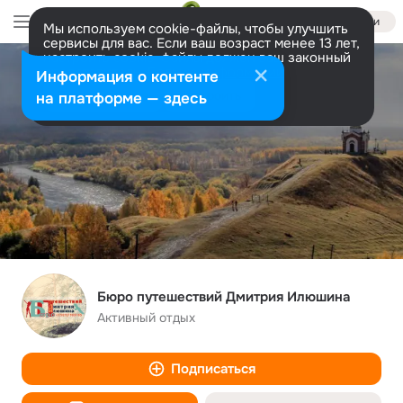
Войти
Мы используем cookie-файлы, чтобы улучшить
сервисы для вас. Если ваш возраст менее 13 лет,
настроить cookie-файлы должен ваш законный
представитель.
Больше информации
Информация о контенте
Разрешить все
Настроить
на платформе — здесь
Бюро путешествий Дмитрия Илюшина
Активный отдых
Подписаться