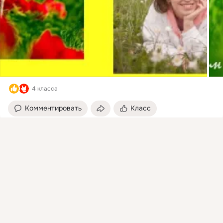
4 класса
Комментировать
Класс
Присоединяйтесь к ОК, чтобы подписаться на группу и
комментировать публикации.
Бюро путешествий Дмитрия Илюшина
12 мая
Войти
Зарегистрироваться
Экскурсия «Сенгилеевские просторы»
 ...