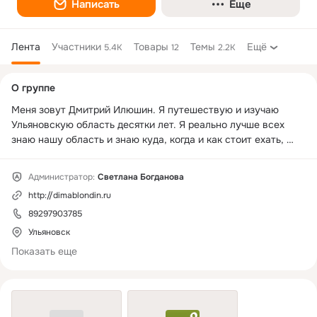
Написать
Еще
Лента
Участники
Товары
Темы
Ещё
5.4K
12
2.2K
Дополнительная
О группе
колонка
Меня зовут Дмитрий Илюшин. Я путешествую и изучаю 
Ульяновскую область десятки лет. Я реально лучше всех 
знаю нашу область и знаю куда, когда и как стоит ехать, 
чтобы насладиться её красотой, историей. 

На наших страницах мы будем рассказывать об интересных 
Администратор:
Светлана Богданова
и малоизвестных местах, покажем реальные путешествия 
http://dimablondin.ru
по Ульяновской области и ,конечно, будем оповещать о 
экскурсиях, по разработанным нами же маршрутам. Вы 
89297903785
сможете путешествовать с нами не только виртуально, но и 
Ульяновск
реально. И это будет интересно, ведь мы пользуемся 
Показать еще
ТОЛЬКО СВОИМИ материалами и наработками. 

Друзья, любители путешествий, истории, природы и красот 
Ульяновской области – присоединяйтесь к нашей группе.