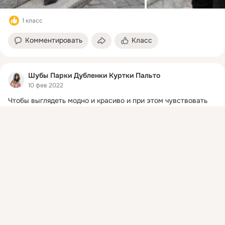
1 класс
Комментировать
Класс
Шубы Парки Дубленки Куртки Пальто
10 фев 2022
Чтобы выглядеть модно и красиво и при этом чувствовать 
себя максимально комфортно, стоит купить норковую шубу 
Присоединяйтесь к ОК, чтобы подписаться на группу и
фасона летучая мышь 🔝
 ...
комментировать публикации.
Войти
Зарегистрироваться