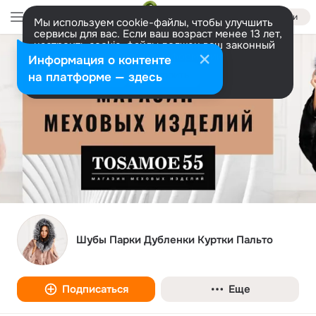
Войти
Мы используем cookie-файлы, чтобы улучшить
сервисы для вас. Если ваш возраст менее 13 лет,
настроить cookie-файлы должен ваш законный
представитель.
Больше информации
Информация о контенте
Разрешить все
Настроить
на платформе — здесь
Шубы Парки Дубленки Куртки Пальто
Подписаться
Еще