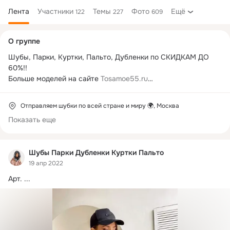
Лента
Участники
Темы
Фото
Ещё
122
227
609
Дополнительная
О группе
колонка
Шубы, Парки, Куртки, Пальто, Дубленки по СКИДКАМ ДО 
60%!! 

Больше моделей на сайте 
Tosamoe55.ru
Модели сезона 2020-2021 

Отправляем шубки по всей стране и миру 🌍, Москва
Итальянские лекала 

Показать еще
↓↓↓↓↓↓↓↓↓↓↓↓↓↓↓↓↓↓↓↓↓↓↓↓↓↓↓↓↓↓↓↓

Магазин в Москве 

Шубы Парки Дубленки Куртки Пальто
---------------------------------------------------------------

19 апр 2022
Курьерская доставка по Москве и МО

 в день заказа 

Арт.
 ...
---------------------------------------------------------------

Доставка по всей России и СНГ

---------------------------------------------------------------

Есть кредит и рассрочка

---------------------------------------------------------------