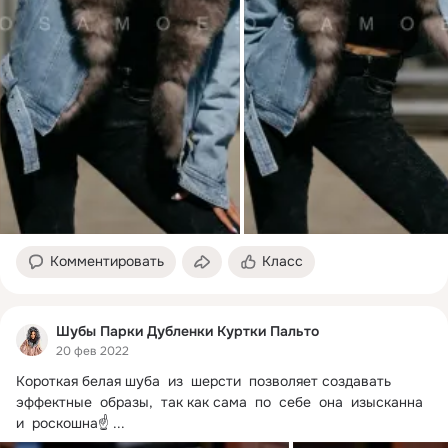
Комментировать
Класс
Шубы Парки Дубленки Куртки Пальто
20 фев 2022
Короткая белая шуба  из  шерсти  позволяет создавать  
эффектные  образы,  так как сама  по  себе  она  изысканна  
и  роскошна☝️
 ...