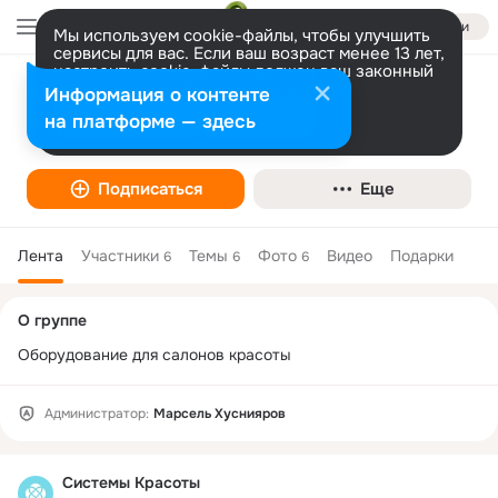
Войти
Мы используем cookie-файлы, чтобы улучшить
сервисы для вас. Если ваш возраст менее 13 лет,
настроить cookie-файлы должен ваш законный
представитель.
Больше информации
Информация о контенте
Системы Красоты
Разрешить все
Настроить
на платформе — здесь
Подписаться
Еще
Лента
Участники
Темы
Фото
Видео
Подарки
6
6
6
Дополнительная
О группе
колонка
Оборудование для салонов красоты
Администратор:
Марсель Хуснияров
Системы Красоты