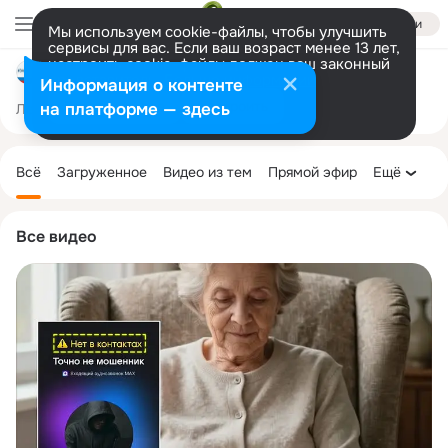
Войти
Мы используем cookie-файлы, чтобы улучшить
сервисы для вас. Если ваш возраст менее 13 лет,
настроить cookie-файлы должен ваш законный
Администрация Паракинского сельского поселения
представитель.
Больше информации
Информация о контенте
Разрешить все
Настроить
на платформе — здесь
Лента
Участники
Темы
Фото
Ещё
97
519
1.3K
Дополнительная
колонка
Всё
Загруженное
Видео из тем
Прямой эфир
Ещё
Все видео