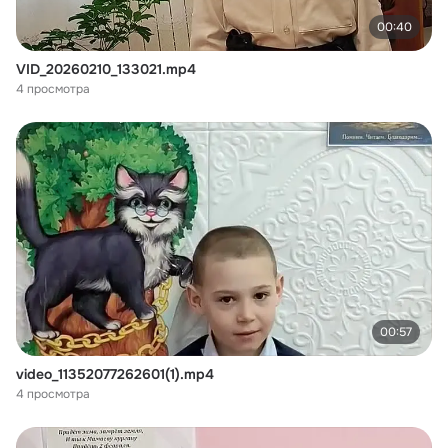
00:40
VID_20260210_133021.mp4
4 просмотра
00:57
video_11352077262601(1).mp4
4 просмотра