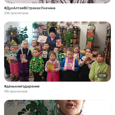
#ДухАлтаяВСтрокахУкачина
336 просмотров
01:16
#денькнигодарения
195 просмотров