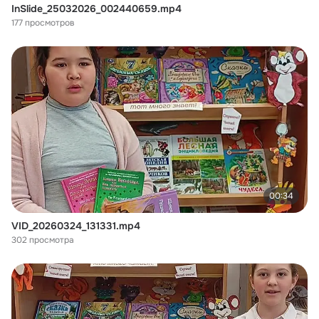
InSlide_25032026_002440659.mp4
177 просмотров
00:34
VID_20260324_131331.mp4
302 просмотра