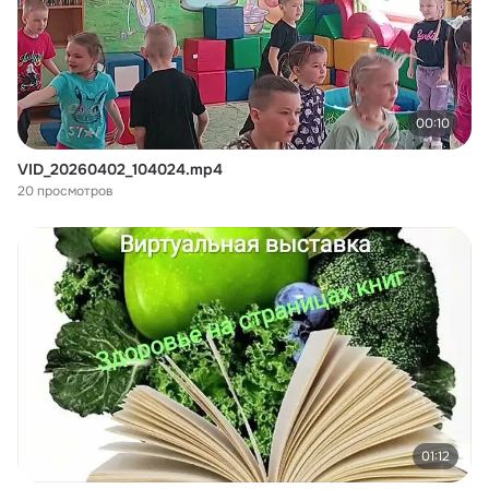
00:10
VID_20260402_104024.mp4
20 просмотров
01:12