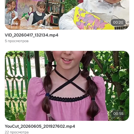
00:20
VID_20260417_132134.mp4
5 просмотров
00:55
YouCut_20260605_201927602.mp4
22 просмотра