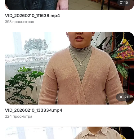
01:15
VID_20260210_111638.mp4
398 просмотров
00:21
VID_20260210_133334.mp4
224 просмотра