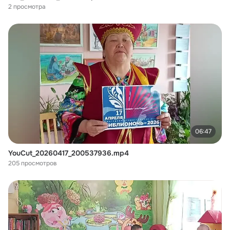
2 просмотра
06:47
YouCut_20260417_200537936.mp4
205 просмотров