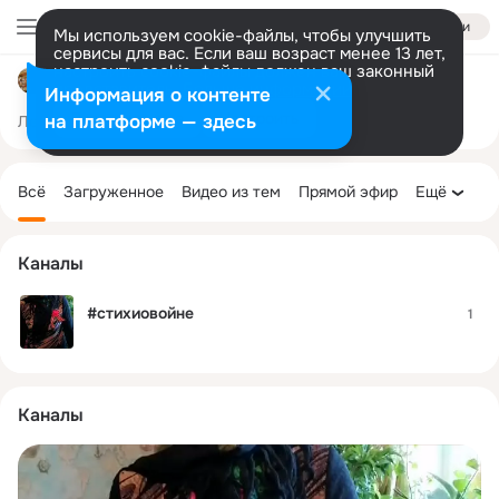
Войти
Мы используем cookie-файлы, чтобы улучшить
сервисы для вас. Если ваш возраст менее 13 лет,
настроить cookie-файлы должен ваш законный
Библиотека "Катанда"
представитель.
Больше информации
Информация о контенте
Разрешить все
Настроить
на платформе — здесь
Лента
Участники
Темы
Фото
Ещё
145
355
924
Дополнительная
колонка
Всё
Загруженное
Видео из тем
Прямой эфир
Ещё
Каналы
#стихиовойне
1
Каналы