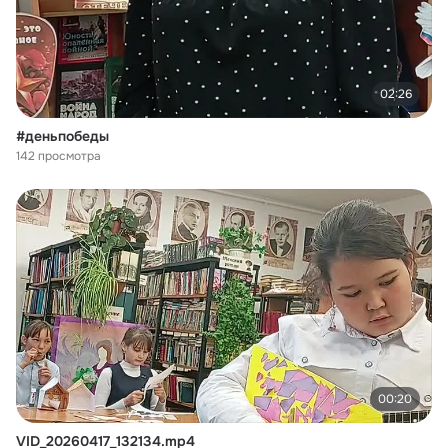
02:26
#деньпобеды
142 просмотра
00:20
VID_20260417_132134.mp4