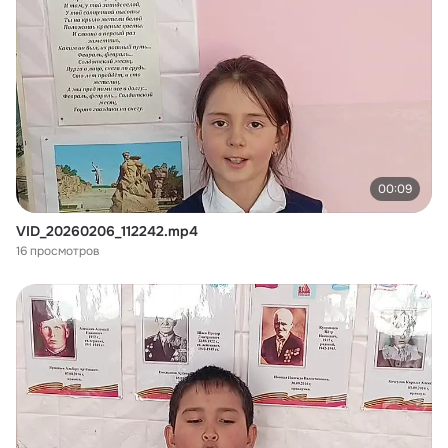
00:09
VID_20260206_112242.mp4
16 просмотров