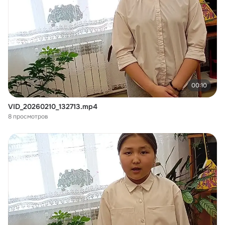
00:10
VID_20260210_132713.mp4
8 просмотров