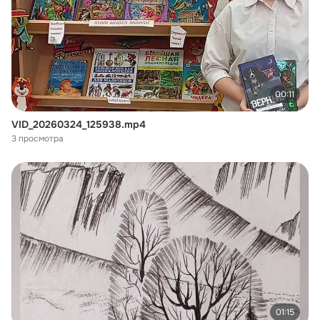
00:11
VID_20260324_125938.mp4
3 просмотра
01:15