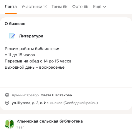
Лента
Участники
Темы
Фото
Ещё
1K
5K
11K
Дополнительная
О бизнесе
колонка
Литература
Режим работы библиотеки:

с 11 до 18 часов

Перерыв на обед с 14 до 15 часов

Выходной день – воскресенье

Администратор:
Света Шестакова
ул.Шутова, д.12, с. Ильинское (Слободской район)
Ильинская сельская библиотека
1 авг