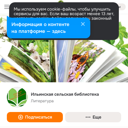
Войти
Мы используем cookie-файлы, чтобы улучшить
сервисы для вас. Если ваш возраст менее 13 лет,
настроить cookie-файлы должен ваш законный
представитель.
Больше информации
Информация о контенте
Разрешить все
Настроить
на платформе — здесь
Ильинская сельская библиотека
Литература
Подписаться
Еще