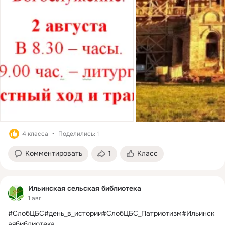
4 класса
Поделились: 1
Комментировать
1
Класс
Ильинская сельская библиотека
1 авг
#СлобЦБС#день_в_истории#СлобЦБС_Патриотизм#Ильинск
аябиблиотека
 ...