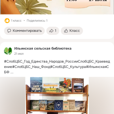
1 класс
Поделились: 1
Комментировать
1
Класс
Ильинская сельская библиотека
21 июл
#СлобЦБС_Год_Единства_Народов_РоссииСлобЦБС_Краевед
ение#СлобЦБС_Наш_Фонд#СлобЦБС_Культура#ИльинскаяС
БФ
 ...