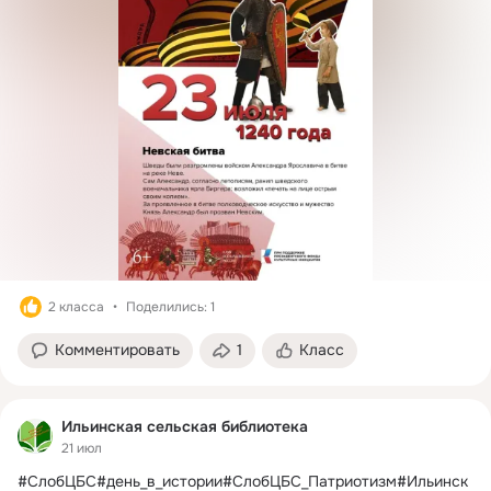
2 класса
Поделились: 1
Комментировать
1
Класс
Ильинская сельская библиотека
21 июл
#СлобЦБС#день_в_истории#СлобЦБС_Патриотизм#Ильинск