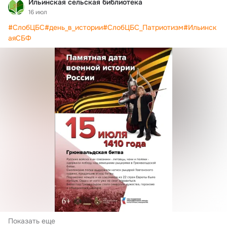
Ильинская сельская библиотека
16 июл
#СлобЦБС
#день_в_истории
#СлобЦБС_Патриотизм
#Ильинск
аяСБФ
Показать еще