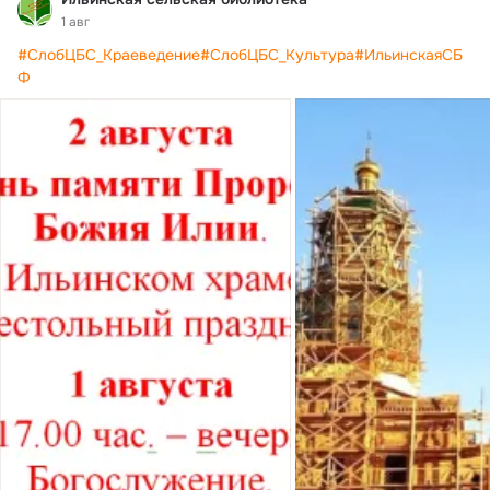
1 авг
#СлобЦБС_Краеведение
#СлобЦБС_Культура
#ИльинскаяСБ
Ф