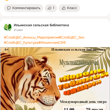
Комментировать
1
Класс
Ильинская сельская библиотека
21 июл
#СлобЦБС_Анонсы_Мероприятия
#СлобЦБС_Эко
#СлобЦБС_Культура
#ИльинскаяСБФ