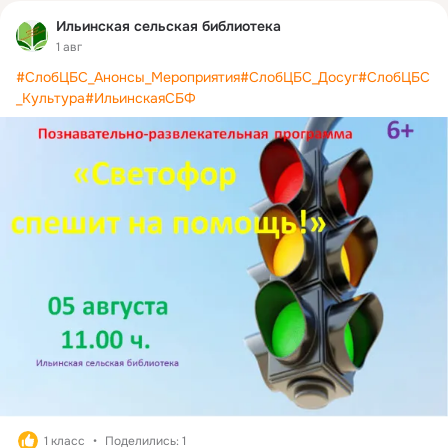
Ильинская сельская библиотека
1 авг
#СлобЦБС_Анонсы_Мероприятия
#СлобЦБС_Досуг
#СлобЦБС
_Культура
#ИльинскаяСБФ
1 класс
Поделились: 1