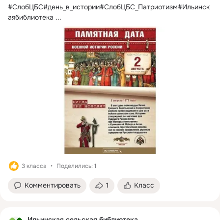
#СлобЦБС#день_в_истории#СлобЦБС_Патриотизм#Ильинск
аябиблиотека
 ...
3 класса
Поделились: 1
Комментировать
1
Класс
Ильинская сельская библиотека