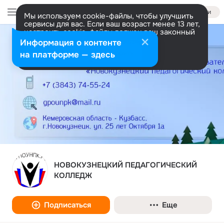
Войти
Мы используем cookie-файлы, чтобы улучшить
сервисы для вас. Если ваш возраст менее 13 лет,
настроить cookie-файлы должен ваш законный
представитель.
Больше информации
Информация о контенте
Разрешить все
Настроить
на платформе — здесь
НОВОКУЗНЕЦКИЙ ПЕДАГОГИЧЕСКИЙ
КОЛЛЕДЖ
Подписаться
Еще