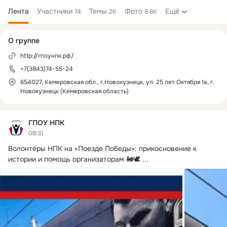
Лента
Участники
Темы
Фото
Ещё
74
2K
8.6K
Дополнительная
О группе
колонка
http://гпоунпк.рф/
+7(3843)74-55-24
654027, Кемеровская обл., г.Новокузнецк, ул. 25 лет Октября 1а, г.
Новокузнецк (Кемеровская область)
ГПОУ НПК
08:31
Волонтёры НПК на «Поезде Победы»: прикосновение к 
истории и помощь организаторам 🚂🕊️
 ...