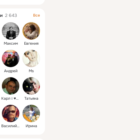
и
2 643
Все
Максим
Евгения
Андрей
Ms
Карл☆♥★♡♧
Татьяна
Василий kotBajun
Ирина