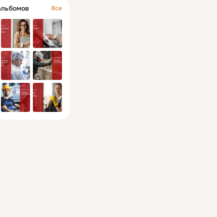
альбомов
Все