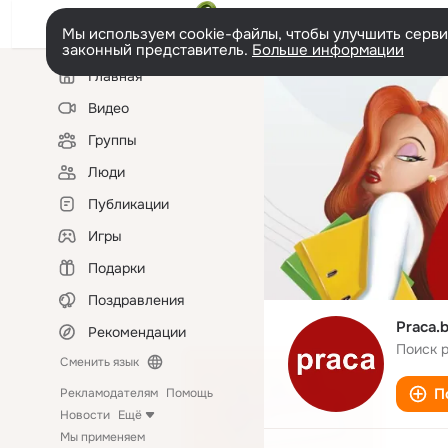
Мы используем cookie-файлы, чтобы улучшить сервис
законный представитель.
Больше информации
Левая
Главная
колонка
Видео
Группы
Люди
Публикации
Игры
Подарки
Поздравления
Praca.
Рекомендации
Поиск 
Сменить язык
П
Рекламодателям
Помощь
Новости
Ещё
Мы применяем