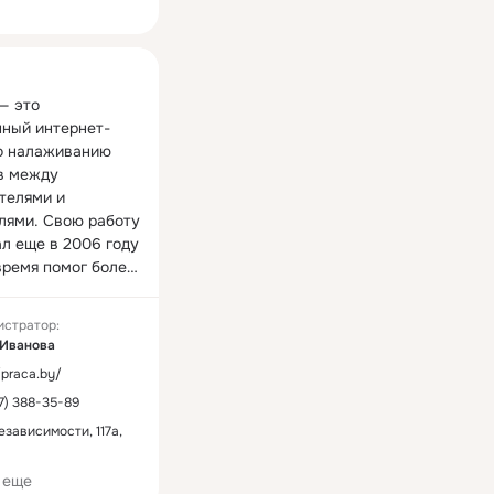
ная
— это 
ный интернет-
о налаживанию 
в между 
телями и 
лями. Свою работу 
л еще в 2006 году 
время помог более 
людей найти 
лагодаря порталу, 
истратор:
тели смогли 
 Иванова
но заполнить 
/praca.by/
17) 388-35-89
ированными 
ками.
езависимости, 117а,
 еще