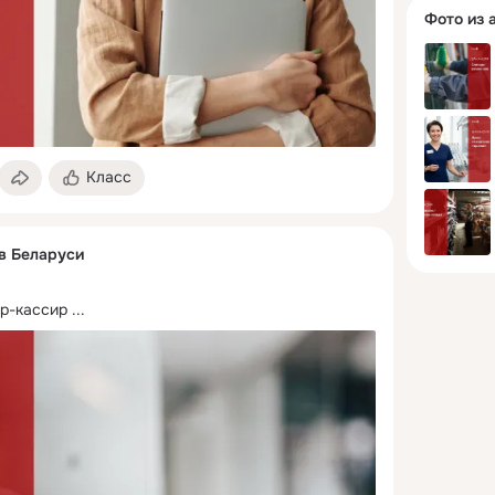
Фото из 
Класс
 в Беларуси
р-кассир
 ...