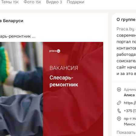
Темы
Фото
Видео
Подарки
15K
15K
3
Дополнитель
О группе
 в Беларуси
колонка
Praca.by
 
современ
арь-ремонтник
 ...
портал п
контакто
работода
соискате
сайт нача
и за это 
400 000 
работу. Б
Админ
работода
Алиса
оператив
https:/
вакансии 
+375 (
квалифиц
сотрудни
пр-т Н
Минск
Показать