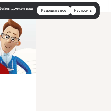
Войти
e-файлы должен ваш
Разрешить все
Настроить
Правая
колонка