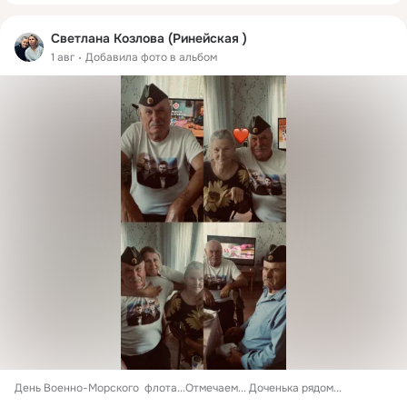
Светлана Козлова (Ринейская )
1 авг
Добавила фото в альбом
День Военно-Морского  флота...Отмечаем... Доченька рядом...