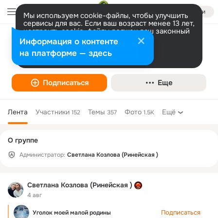
Войти
Мы используем cookie-файлы, чтобы улучшить
сервисы для вас. Если ваш возраст менее 13 лет,
настроить cookie-файлы должен ваш законный
представитель.
Больше информации
Информация о контенте
Уголок моей малой родины
Разрешить все
Настроить
на платформе — здесь
Подписаться
Еще
Лента
Участники
Темы
Фото
Ещё
152
357
1.5K
Дополнительная
О группе
колонка
Администратор:
Светлана Козлова (Ринейская )
Светлана Козлова (Ринейская )
4 авг
Подписаться
Уголок моей малой родины