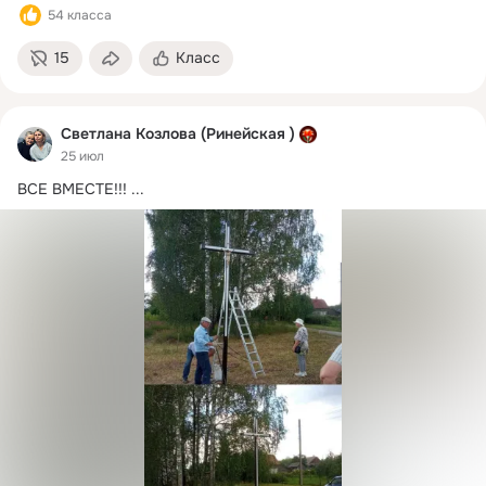
54 класса
15
Класс
Светлана Козлова (Ринейская )
25 июл
ВСЕ ВМЕСТЕ!!!
 ...