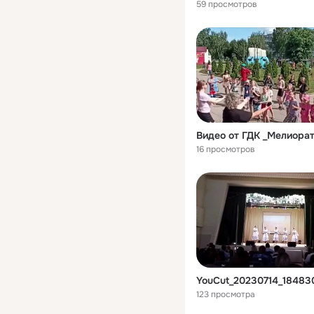
59 просмотров
16 просмотров
123 просмотра