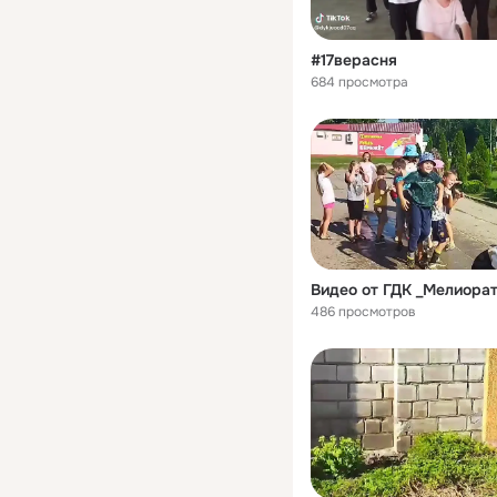
#17верасня
684 просмотра
486 просмотров