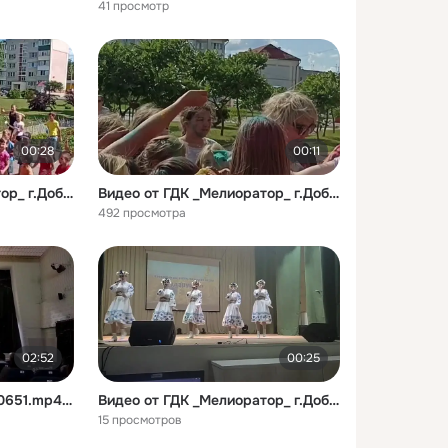
41 просмотр
00:28
00:11
Видео от ГДК _Мелиоратор_ г.Добруш.720-3.mp4
Видео от ГДК _Мелиоратор_ г.Добруш.720-2.mp4
492 просмотра
02:52
00:25
YouCut_20230714_184830651.mp4.720.mp4
Видео от ГДК _Мелиоратор_ г.Добруш.720-1.mp4
15 просмотров