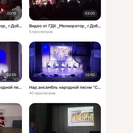
00:15
03:00
Видео от ГДК _Мелиоратор_ г.Добруш.480.mp4
Видео от ГДК _Мелиоратор_ г.Добруш.720-1.mp4
5 просмотров
02:55
02:50
Народный ансамбль народной песни "Сударушка"
Нар.ансамбль народной песни "Сударушка"
40 просмотров