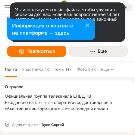
Войти
Мы используем cookie-файлы, чтобы улучшить
сервисы для вас. Если ваш возраст менее 13 лет,
настроить cookie-файлы должен ваш законный
представитель.
Больше информации
Информация о контенте
ЕЛЕЦ ТВ
Разрешить все
Настроить
на платформе — здесь
Интернет-СМИ
Подписаться
Еще
Лента
Участники
Темы
Фото
Ещё
4K
14K
2.6K
Дополнительная
О группе
колонка
Официальная группа телеканала ЕЛЕЦ ТВ

Ежедневно на 
etrk.ru/
 - оперативная, достоверная и 
объективная информация о жизни города и ельчан.
Администратор:
Зуев Сергей