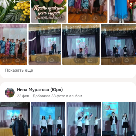
0
3
0
2
1
44
0
5
0
4
0
2
0
2
0
5
Показать еще
Нина Муратова (Юрк)
22 фев
Добавила 38 фото в альбом