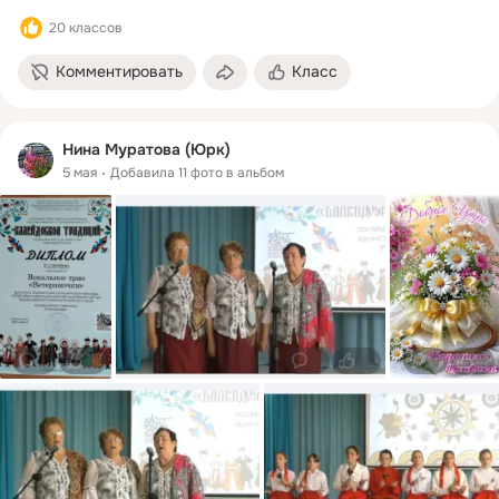
20 классов
Комментировать
Класс
Нина Муратова (Юрк)
5 мая
Добавила 11 фото в альбом
0
17
0
19
0
3