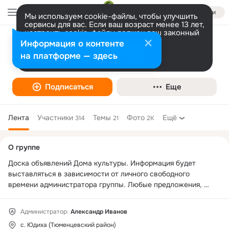
Войти
Мы используем cookie-файлы, чтобы улучшить
сервисы для вас. Если ваш возраст менее 13 лет,
настроить cookie-файлы должен ваш законный
представитель.
Больше информации
Информация о контенте
Юдихинский сельский дом культуры
Разрешить все
Настроить
на платформе — здесь
Подписаться
Еще
Лента
Участники
Темы
Фото
Ещё
314
21
2K
Дополнительная
О группе
колонка
Доска объявлений Дома культуры. Информация будет 
выставляться в зависимости от личного свободного 
времени администратора группы. Любые предложения, 
претензии отправляйте личным сообщением. За 
ненормативную лексику, оскорбления в адрес других 
Администратор:
Александр Иванов
пользователей, провокации, спам, рекламу своих групп, 
с. Юдиха (Тюменцевский район)
творчества, услуг и прочее, не имеющее отношение к 