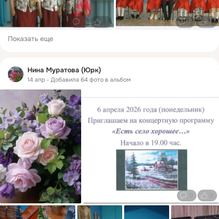
0
18
0
17
Показать еще
Нина Муратова (Юрк)
14 апр
Добавила 64 фото в альбом
0
2
0
2