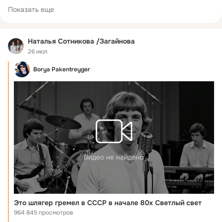
группе – пользователи заносятся в бан-лист. Всем Любви.
Показать еще
Наталья Сотникова /Загайнова
26 июл
Borya Pakentreyger
Видео не найдено
Это шлягер гремел в СССР в начале 80х Светлый свет
964 845 просмотров