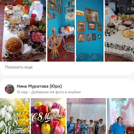
0
3
0
3
0
3
0
3
Показать еще
Нина Муратова (Юрк)
10 мар
Добавила 44 фото в альбом