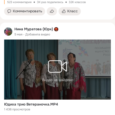
523 комментария
3K раз поделились
32K классов
Комментировать
Класс
Нина Муратова (Юрк)
5 мая
Добавила видео
Видео не найдено
Юдиха трио Ветераночка.MP4
1 436 просмотров