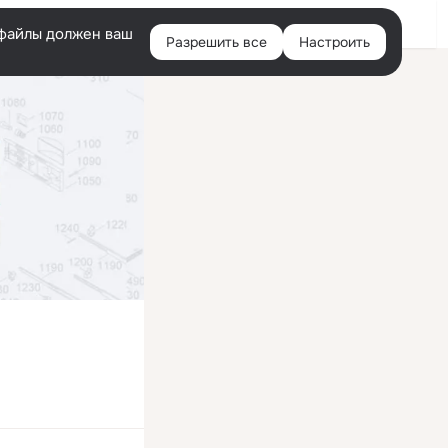
Войти
e-файлы должен ваш
Разрешить все
Настроить
Правая
колонка