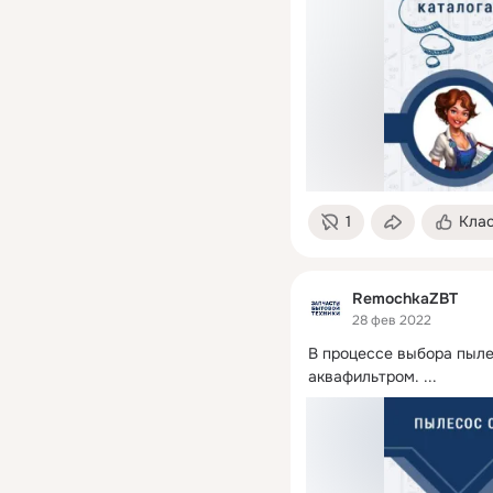
1
Кла
RemochkaZBT
28 фев 2022
В процессе выбора пыле
аквафильтром.
 ...