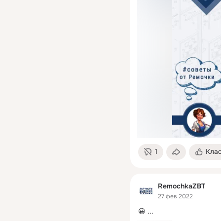
1
Кла
RemochkaZBT
27 фев 2022
😀
 ...