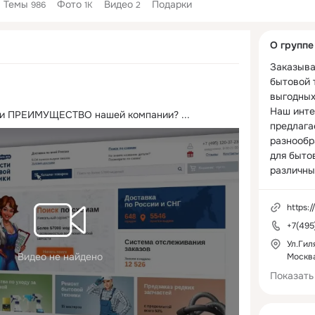
Темы
Фото
Видео
Подарки
986
1K
2
Дополнитель
О группе
колонка
Заказыва
бытовой т
выгодных
Наш инте
 и ПРЕИМУЩЕСТВО нашей компании?
 ...
предлага
разнообр
для бытов
различны
бытовая т
течением
https:
выйти из 
+7(495
Воспольз
услугами
Ул.Гиля
Видео не найдено
Москв
приобрес
необходи
Показать
ремонта 
Мы осуще