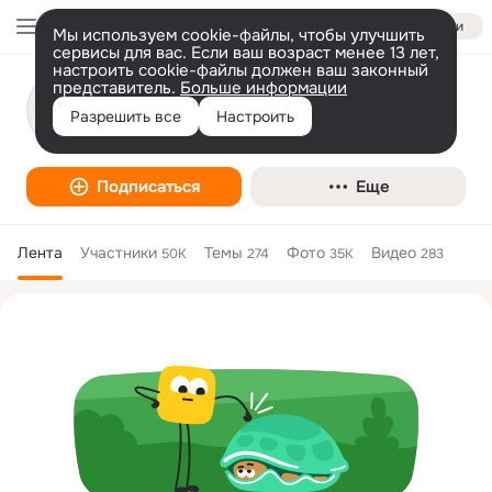
Войти
Мы используем cookie-файлы, чтобы улучшить
сервисы для вас. Если ваш возраст менее 13 лет,
настроить cookie-файлы должен ваш законный
представитель.
Дизайн ногтей.Маникюр 🌺Педикюр
Больше информации
🦶.Причёски.
Разрешить все
Настроить
Дизайн
Подписаться
Еще
Лента
Участники
Темы
Фото
Видео
50K
274
35K
283